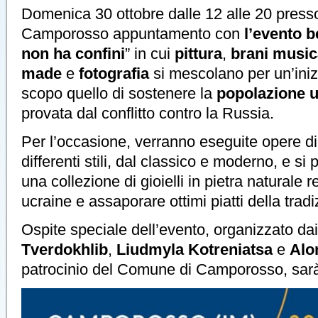
Domenica 30 ottobre dalle 12 alle 20 presso
Camporosso appuntamento con
l’evento b
non ha confini
” in cui
pittura
,
brani music
made
e
fotografia
si mescolano per un’ini
scopo quello di sostenere la
popolazione u
provata dal conflitto contro la Russia.
Per l’occasione, verranno eseguite opere d
differenti stili, dal classico e moderno, e si
una collezione di gioielli in pietra naturale 
ucraine e assaporare ottimi piatti della trad
Ospite speciale dell’evento, organizzato dai
Tverdokhlib
,
Liudmyla Kotreniatsa
e
Alo
patrocinio del Comune di Camporosso, sar