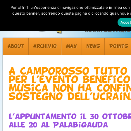
Per offrirti un'esperienza di navigazione ottimizzata e in linea con
questo banner, scorrendo questa pagina o cliccando qualunque su
Accet
Manifestazion
ABOUT
ARCHIVIO
MAX
NEWS
POINTS
A Camporosso tutto
per l’evento benefico
musica non ha confin
sostegno dell’Ucrai
L’appuntamento il 30 Ottobr
alle 20 al Palabigauda