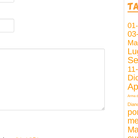
T
01
03
Ma
Lu
Se
11
Di
Ap
Arma d
Dian
po
me
Ma