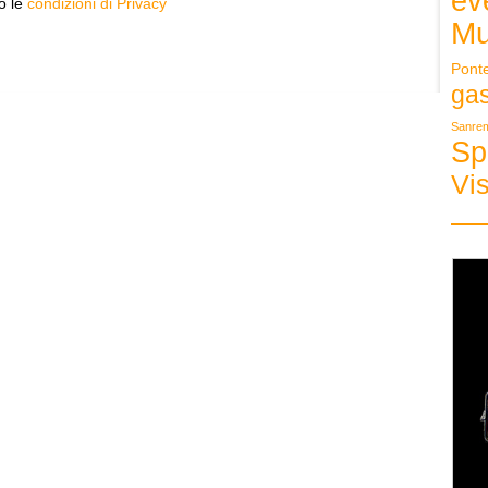
ev
to le
condizioni di Privacy
Mu
Pont
ga
Sanre
Sp
Vis