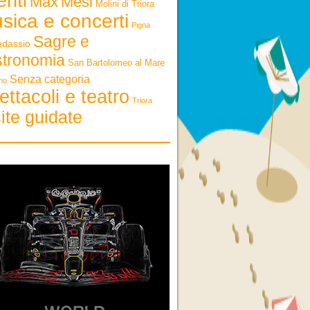
enti
Max
Mesi
Molini di Triora
sica e concerti
Pigna
Sagre e
edassio
stronomia
San Bartolomeo al Mare
Senza categoria
mo
ettacoli e teatro
Triora
ite guidate