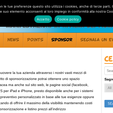
 con le tue preferenze questo sito utilizza i cookies, anche di terze pa
 suo elemento acconsenti al loro impiego in conformità alla nostra Coo
Accetto
Cookie policy
Manifestazioni in Riviera dei Fiori
NEWS
POINTS
SPONSOR
SEGNALA UN E
C
Sear
muovere la tua azienda attraverso i nostri vasti mezzi di
to di sponsorizzazione potrai ottenere uno spazio
Sagr
rtacea ma anche sul sito web, le pagine social (facebook,
 iOS per iPad e iPhone, presto disponibile anche per i sistemi
 preventivo personalizzato in base alle tue esigenze oppure
ndo di offrire il massimo della visibilità mantenendo costi
ponsorizzazione e listino prezzi all’indirizzo