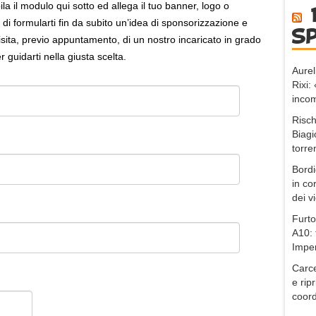
il modulo qui sotto ed allega il tuo banner, logo o
i formularti fin da subito un’idea di sponsorizzazione e
s
 visita, previo appuntamento, di un nostro incaricato in grado
per guidarti nella giusta scelta.
Aurel
Rixi
incom
Risch
Biagi
torre
Bordi
in co
dei v
Furto
A10: 
Impe
Carce
e ripr
coord