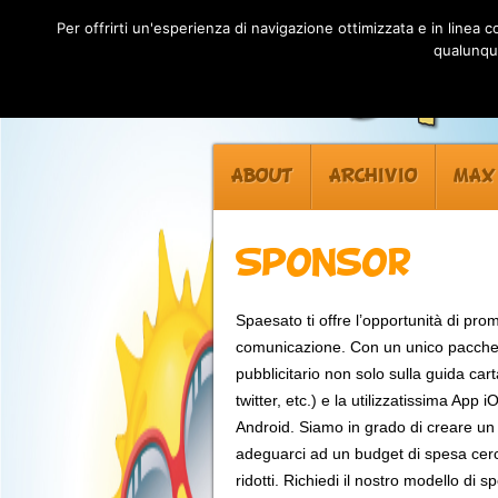
Per offrirti un'esperienza di navigazione ottimizzata e in linea
qualunque
ABOUT
ARCHIVIO
MAX
Sponsor
Spaesato ti offre l’opportunità di pro
comunicazione. Con un unico pacchet
pubblicitario non solo sulla guida ca
twitter, etc.) e la utilizzatissima App
Android. Siamo in grado di creare un
adeguarci ad un budget di spesa cerca
ridotti. Richiedi il nostro modello di s