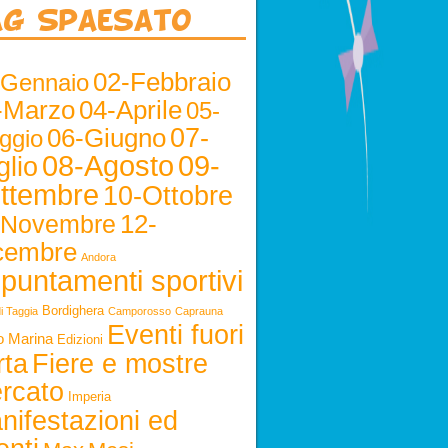
ag Spaesato
02-Febbraio
-Gennaio
-Marzo
04-Aprile
05-
06-Giugno
07-
ggio
08-Agosto
09-
glio
ttembre
10-Ottobre
12-
-Novembre
cembre
Andora
puntamenti sportivi
Bordighera
i Taggia
Camporosso
Caprauna
Eventi fuori
o Marina
Edizioni
rta
Fiere e mostre
rcato
Imperia
nifestazioni ed