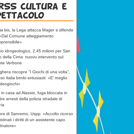
RSS cultura e
pettacolo
ia bis, la Lega attacca Mager e difende
: «Dal Comune atteggiamento
prensibile»
io idrogeologico, 2,45 milioni per San
o della Cima: nuovo intervento sul
nte Verbone
ghera riscopre “I Giochi di una volta”,
rso Italia bimbi entusiasti: «E’ meglio
ideogiochi»
 in casa ad Alassio, fuga bloccata in
tre arresti della polizia stradale di
ria
re di Sanremo, Uspp: «Accolto ricorso
istinati i diritti di un assistente capo
inatore»