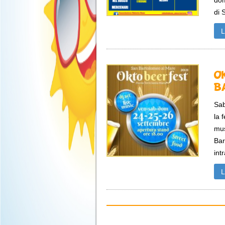
dom
di 
O
B
Sab
la 
mus
Bar
int