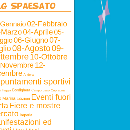
ag Spaesato
02-Febbraio
-Gennaio
-Marzo
04-Aprile
05-
06-Giugno
07-
ggio
08-Agosto
09-
glio
ttembre
10-Ottobre
12-
-Novembre
cembre
Andora
puntamenti sportivi
Bordighera
i Taggia
Camporosso
Caprauna
Eventi fuori
o Marina
Edizioni
rta
Fiere e mostre
rcato
Imperia
nifestazioni ed