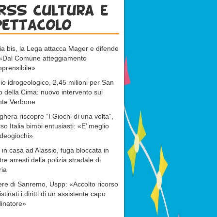
RSS cultura e
pettacolo
ia bis, la Lega attacca Mager e difende
: «Dal Comune atteggiamento
prensibile»
io idrogeologico, 2,45 milioni per San
o della Cima: nuovo intervento sul
nte Verbone
ghera riscopre “I Giochi di una volta”,
rso Italia bimbi entusiasti: «E’ meglio
ideogiochi»
 in casa ad Alassio, fuga bloccata in
tre arresti della polizia stradale di
ria
re di Sanremo, Uspp: «Accolto ricorso
istinati i diritti di un assistente capo
inatore»