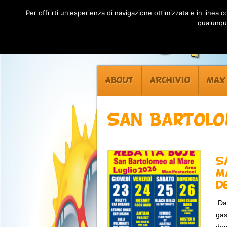
Per offrirti un'esperienza di navigazione ottimizzata e in linea
qualunque
ABOUT
ARCHIVIO
MAX
San Bartolo
S
M
d
Dal
gas