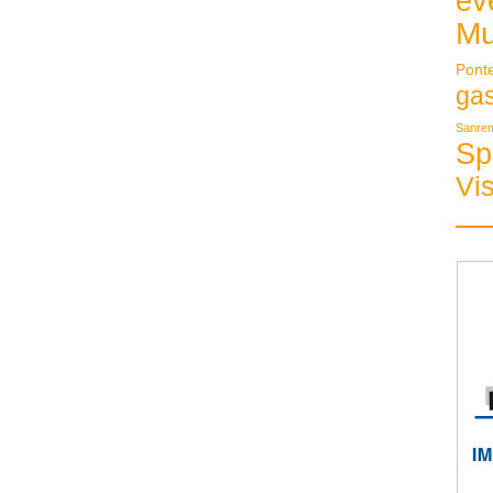
ev
Mu
Pont
ga
Sanre
Sp
Vis