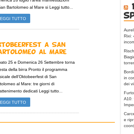
enica 26 luglio l’area manifestazioni
San Bartolomeo al Mare si Leggi tutto...
s
LEGGI TUTTO
Aurel
Rixi
incom
ktobeerFest a San
Risch
artolomeo al Mare
Biagi
ato 25 e Domenica 26 Settembre torna
torre
festa della birra Pronto il programma
Bordi
icale dell’Oktobeerfest di San
in co
dei v
tolomeo al Mare: tre giorni di
rattenimento dedicati Leggi tutto...
Furto
A10: 
LEGGI TUTTO
Impe
Carce
e ripr
coord