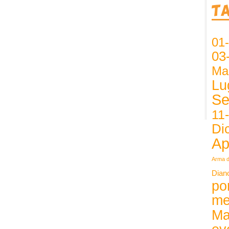
T
01
03
Ma
Lu
Se
11
Di
Ap
Arma d
Dian
po
me
Ma