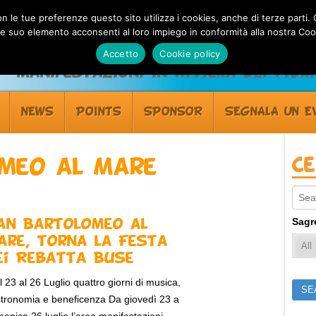
 con le tue preferenze questo sito utilizza i cookies, anche di terze pa
 suo elemento acconsenti al loro impiego in conformità alla nostra Coo
Accetto
Cookie policy
Manifestazioni in Riviera dei Fiori
NEWS
POINTS
SPONSOR
SEGNALA UN E
C
meo al Mare
Sear
Sagr
an Bartolomeo al
are, torna la Festa
ei Rebatta Buse
 23 al 26 Luglio quattro giorni di musica,
tronomia e beneficenza Da giovedì 23 a