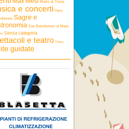
enti
Max
Mesi
Molini di Triora
sica e concerti
Pigna
Sagre e
edassio
stronomia
San Bartolomeo al Mare
Senza categoria
mo
ettacoli e teatro
Triora
ite guidate