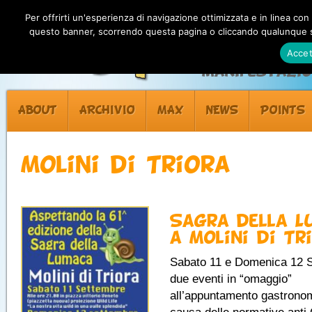
Per offrirti un'esperienza di navigazione ottimizzata e in linea con
questo banner, scorrendo questa pagina o cliccando qualunque su
Accet
Manifestazion
ABOUT
ARCHIVIO
MAX
NEWS
POINTS
Molini di Triora
Sagra della L
a Molini di Tr
Sabato 11 e Domenica 12 
due eventi in “omaggio”
all’appuntamento gastrono