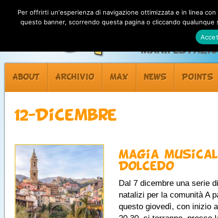
Per offrirti un'esperienza di navigazione ottimizzata e in linea con
questo banner, scorrendo questa pagina o cliccando qualunque su
Accet
Manifestazion
ABOUT
ARCHIVIO
MAX
NEWS
POINTS
12-Dicembre
Magia musical
Dolcedo
Dal 7 dicembre una serie di
natalizi per la comunità A p
questo giovedì, con inizio a