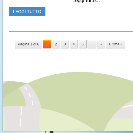
Leggi tutto...
LEGGI TUTTO
Pagina 1 di 6
1
2
3
4
5
...
»
Ultima »