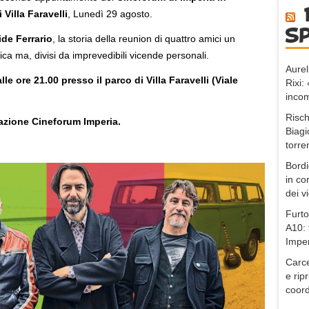
 Villa Faravelli
, Lunedì 29 agosto.
s
de Ferrario
, la storia della reunion di quattro amici un
ca ma, divisi da imprevedibili vicende personali.
Aurel
 ore 21.00 presso il parco di Villa Faravelli (Viale
Rixi
incom
Risch
iazione Cineforum Imperia.
Biagi
torre
Bordi
in co
dei v
Furto
A10: 
Impe
Carce
e ripr
coord