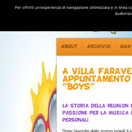
Per offrirti un'esperienza di navigazione ottimizzata e in linea
qualunque
ABOUT
ARCHIVIO
MAX
A Villa Farave
appuntamento 
“Boys”
La storia della reunion
passione per la musica 
personali
Dopo l’esordio dello scorso lunedì i