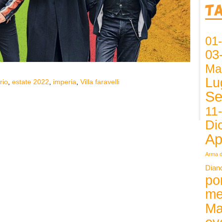
T
01
03
Ma
Lu
rio
,
estate 2022
,
imperia
,
Villa faravelli
Se
11
Di
Ap
Arma d
Dian
po
me
Ma