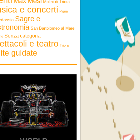
enti
Max
Mesi
Molini di Triora
sica e concerti
Pigna
Sagre e
edassio
stronomia
San Bartolomeo al Mare
Senza categoria
mo
ettacoli e teatro
Triora
ite guidate