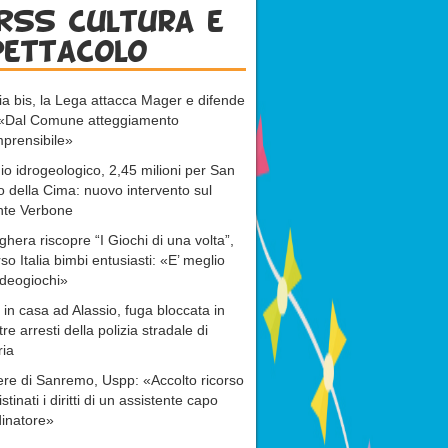
RSS cultura e
pettacolo
ia bis, la Lega attacca Mager e difende
: «Dal Comune atteggiamento
prensibile»
io idrogeologico, 2,45 milioni per San
o della Cima: nuovo intervento sul
nte Verbone
ghera riscopre “I Giochi di una volta”,
rso Italia bimbi entusiasti: «E’ meglio
ideogiochi»
 in casa ad Alassio, fuga bloccata in
tre arresti della polizia stradale di
ria
re di Sanremo, Uspp: «Accolto ricorso
istinati i diritti di un assistente capo
inatore»