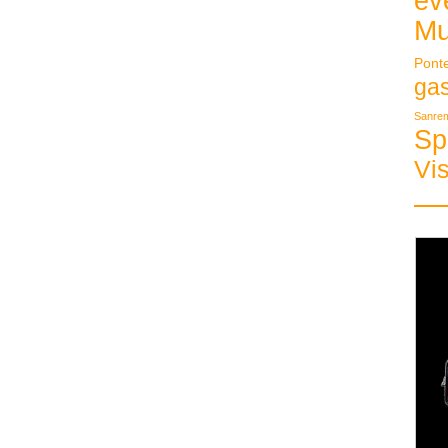
ev
Mu
Pont
ga
Sanre
Sp
Vis