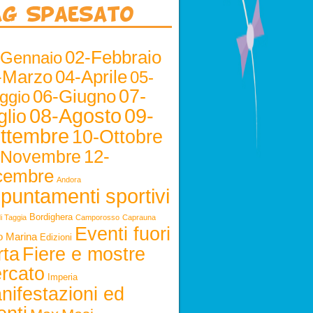
ag Spaesato
02-Febbraio
-Gennaio
-Marzo
04-Aprile
05-
06-Giugno
07-
ggio
08-Agosto
09-
glio
ttembre
10-Ottobre
12-
-Novembre
cembre
Andora
puntamenti sportivi
Bordighera
i Taggia
Camporosso
Caprauna
Eventi fuori
o Marina
Edizioni
rta
Fiere e mostre
rcato
Imperia
nifestazioni ed