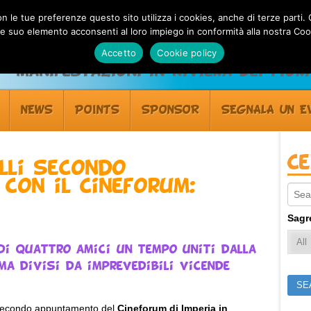
 con le tue preferenze questo sito utilizza i cookies, anche di terze pa
 suo elemento acconsenti al loro impiego in conformità alla nostra Coo
Accetto
Cookie policy
Manifestazioni in Riviera dei Fiori
NEWS
POINTS
SPONSOR
SEGNALA UN E
C
lli secondo
con il Cineforum:
Sear
Sagr
 di quattro amici un tempo uniti dalla
ma divisi da imprevedibili vicende
l secondo appuntamento del
Cineforum di Imperia in