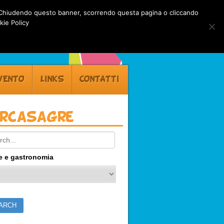
rti. Chiudendo questo banner, scorrendo questa pagina o cliccando
kie Policy
VENTO
LINKS
CONTATTI
ercasagre
ch:
e e gastronomia