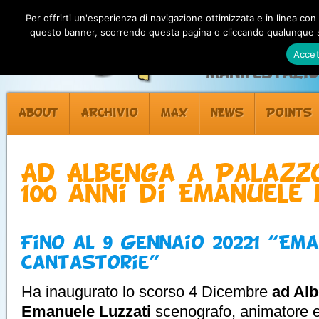
Per offrirti un'esperienza di navigazione ottimizzata e in linea con
questo banner, scorrendo questa pagina o cliccando qualunque su
Accet
Manifestazion
ABOUT
ARCHIVIO
MAX
NEWS
POINTS
Ad Albenga a Palazz
100 anni di Emanuele 
Fino al 9 Gennaio 20221 “Em
Cantastorie”
Ha inaugurato lo scorso 4 Dicembre
ad Alb
Emanuele Luzzati
scenografo, animatore e i