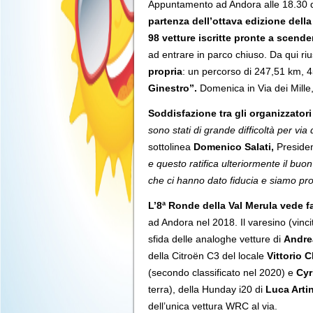
Appuntamento ad Andora alle 18.30 
partenza dell’ottava edizione della 
98 vetture iscritte pronte a scende
ad entrare in parco chiuso. Da qui ri
propria
: un percorso di 247,51 km, 45
Ginestro”.
Domenica in Via dei Mille, 
Soddisfazione tra gli organizzator
sono stati di grande difficoltà per via
sottolinea
Domenico Salati,
President
e questo ratifica ulteriormente il buon
che ci hanno dato fiducia e siamo pron
L’8ª Ronde della Val Merula vede f
ad Andora nel 2018. Il varesino (vincit
sfida delle analoghe vetture di
Andre
della Citroën C3 del locale
Vittorio 
(secondo classificato nel 2020) e
Cyr
terra), della Hunday i20 di
Luca Arti
dell’unica vettura WRC al via.