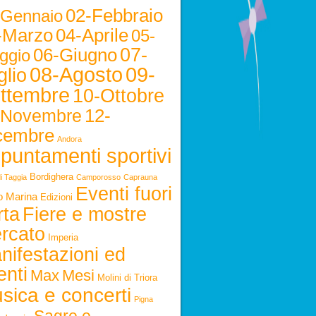
02-Febbraio
-Gennaio
-Marzo
04-Aprile
05-
06-Giugno
07-
ggio
08-Agosto
09-
glio
ttembre
10-Ottobre
12-
-Novembre
cembre
Andora
puntamenti sportivi
Bordighera
i Taggia
Camporosso
Caprauna
Eventi fuori
o Marina
Edizioni
rta
Fiere e mostre
rcato
Imperia
nifestazioni ed
enti
Max
Mesi
Molini di Triora
sica e concerti
Pigna
Sagre e