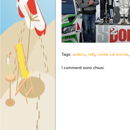
Tags:
andora
,
rally
,
ronde val merula
I commenti sono chiusi.