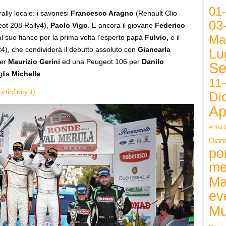
01
ally locale: i savonesi
Francesco Aragno
(Renault Clio
03
ot 208 Rally4),
Paolo Vigo
. E ancora il giovane
Federico
Ma
l suo fianco per la prima volta l’esperto papà
Fulvio,
e il
4), che condividerà il debutto assoluto con
Giancarla
Lu
per
Maurizio Gerini
ed una Peugeot 106 per
Danilo
Se
glia
Michelle
.
11
infinity.it)
Di
Ap
Arma d
Dian
po
me
Ma
ev
Mu