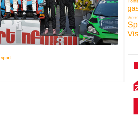
Pont
ga
Sanre
Sp
Vis
,
sport