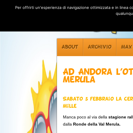
Per offrirti un'esperienza di navigazione ottimizzata e in linea
qualunque
ABOUT
ARCHIVIO
MAX
Ad Andora l’o
Merula
Sabato 5 febbraio la cer
Mille
Manca poco al via della
stagione ral
dalla
Ronde della Val Merula.