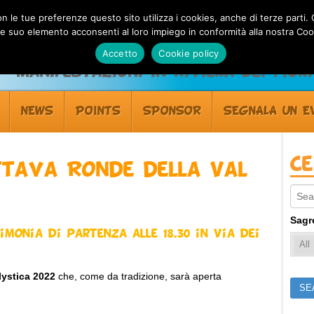
 con le tue preferenze questo sito utilizza i cookies, anche di terze pa
 suo elemento acconsenti al loro impiego in conformità alla nostra Coo
Accetto
Cookie policy
Manifestazioni in Riviera dei Fiori
NEWS
POINTS
SPONSOR
SEGNALA UN E
C
ttava Ronde della Val
Sear
Sagr
imonia di partenza alle 18.30 in Via dei
lystica 2022
che, come da tradizione, sarà aperta