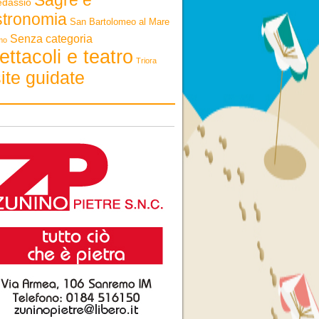
edassio
stronomia
San Bartolomeo al Mare
Senza categoria
mo
ettacoli e teatro
Triora
ite guidate