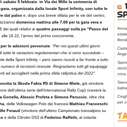
di
sabato 5 febbraio
:
in Via dei Mille la cerimonia di
gara, organizzata dalla locale Sport Infinity, con tutte le
s
re dal palco
e, dopo una breve sfilata per le vie del centro,
usciranno
domenica mattina alle 7.00 per la gara vera e
Arma 
 dei quali relativi ai
quattro passaggi sulla ps “Passo del
estat
alle 16.22, l’arrivo del primo concorrente.
litora
i per le adesioni pervenute
.
“Per noi questi ultimi giorni
Caste
 di tutte le variazioni regolamentari che si sono succedute
–
Angel
e della Sport Infinity –
però siamo riusciti a far fronte a tutto
Sanre
 numero di iscrizioni ricevute. Ringraziamo tutti gli equipaggi
stori
ti ad accoglierli nella prima sfida rallystica del 2022″
.
coca
Sanre
avorita la Skoda Fabia R5 di Simone Miele,
già vincitore
balne
ore dell’ultima serie dell’International Rally Cup) riceverà la
Cingh
a Gonella, Alessio Profeta e Simone Peruccio
, oltre che
per o
Cha
, delle Volkswagen Polo dei francesi
Mathieu Franceschi
ille Feraud
(vincitore dell’ultimo Campionato transalpino su
T
no
e della Citroën DS3 di
Federico Raffetti,
al volante