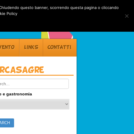
rti. Chiudendo questo banner, scorrendo questa pagina o cliccando
kie Policy
VENTO
LINKS
CONTATTI
ercasagre
ch:
e e gastronomia