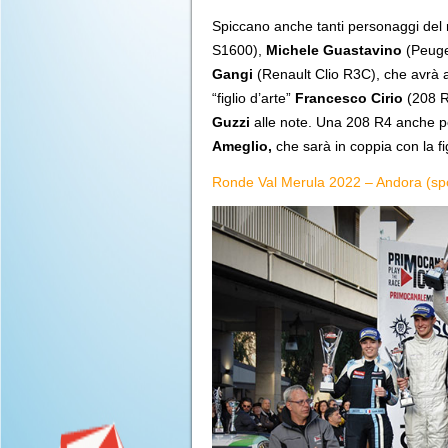
Spiccano anche tanti personaggi del r
S1600),
Michele Guastavino
(Peuge
Gangi
(Renault Clio R3C), che avrà a
“figlio d’arte”
Francesco Cirio
(208 R
Guzzi
alle note. Una 208 R4 anche 
Ameglio,
che sarà in coppia con la fi
Ronde Val Merula 2022 – Andora (sport