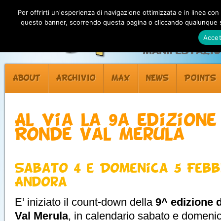
Per offrirti un'esperienza di navigazione ottimizzata e in linea con
questo banner, scorrendo questa pagina o cliccando qualunque su
Accet
Manifestazion
ABOUT
ARCHIVIO
MAX
NEWS
POINTS
Al via la 9a edizione
Ronde Val Merula
Sabato 4 e Domenica 5 Febb
Andora
E’ iniziato il count-down della
9^ edizione 
Val Merula
, in calendario sabato e domeni