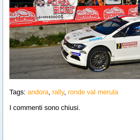
Tags:
andora
,
rally
,
ronde val merula
I commenti sono chiusi.