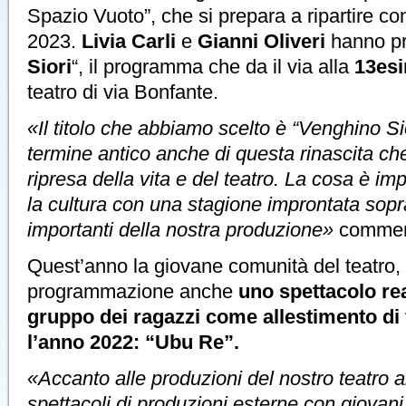
Spazio Vuoto”, che si prepara a ripartire c
2023.
Livia Carli
e
Gianni Oliveri
hanno pr
Siori
“, il programma che da il via alla
13es
teatro di via Bonfante.
«Il titolo che abbiamo scelto è “Venghino Sio
termine antico anche di questa rinascita ch
ripresa della vita e del teatro. La cosa è im
la cultura con una stagione improntata sopra
importanti della nostra produzione»
comme
Quest’anno la giovane comunità del teatro, 
programmazione anche
uno spettacolo rea
gruppo dei ragazzi come allestimento di 
l’anno 2022: “Ubu Re”.
«Accanto alle produzioni del nostro teatro 
spettacoli di produzioni esterne con giovani