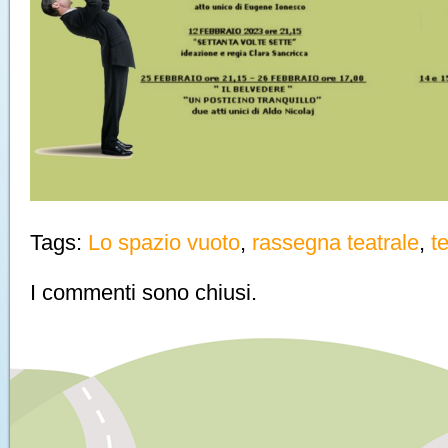
Tags:
Lo spazio vuoto
,
rassegna teatrale
,
t
I commenti sono chiusi.