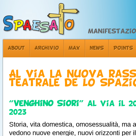
Manifestazion
ABOUT
ARCHIVIO
MAX
NEWS
POINTS
Al via la nuova ras
teatrale de Lo Spaz
“
Venghino Siori
” al via il 
2023
Storia, vita domestica, omosessualità, ma 
vedono nuove energie, nuovi orizzonti per il