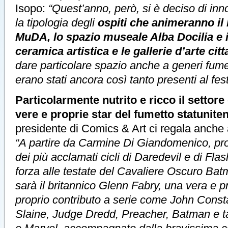
Isopo:
“Quest’anno, però, si è deciso di i
la tipologia degli
ospiti che animeranno il
MuDA, lo spazio museale Alba Docilia e i 
ceramica artistica e le gallerie d’arte citt
dare particolare spazio anche a generi fumet
erano stati ancora così tanto presenti al fest
Particolarmente nutrito e ricco il settor
vere e proprie star del fumetto statunite
presidente di Comics & Art ci regala anche 
“A partire da Carmine Di Giandomenico, pro
dei più acclamati cicli di Daredevil e di Fla
forza alle testate del Cavaliere Oscuro Batm
sarà il britannico Glenn Fabry, una vera e p
proprio contributo a serie come John Consta
Slaine, Judge Dredd, Preacher, Batman e ta