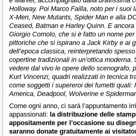
e Marvel, accompagnato dalla bravissima c
Holloway. Poi Marco Failla, noto per i suoi l
X-Men, New Mutants, Spider Man e alla DC
Ceased, Batman e Harley Quinn. E ancora il 
Giorgio Comolo, che si è fatto un nome per
pittoriche che si ispirano a Jack Kirby e ai 
dell’epoca classica, reinterpretando spess
copertine tradizionali in un’ottica moderna
. 
vedere dal vivo le opere dello scenografo, pi
Kurt Vincenzi, quadri realizzati in tecnica tr
come soggetti i supereroi dei fumetti quali:
America, Deadpool, Wolverine e Spiderman
Come ogni anno, ci sarà l’appuntamento irri
appassionati:
la distribuzione delle stamp
appositamente per l’occasione su disegno
saranno donate gratuitamente ai visitator