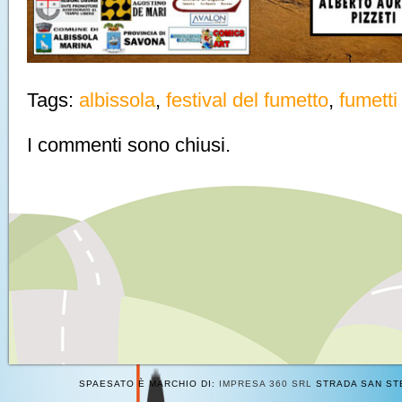
Tags:
albissola
,
festival del fumetto
,
fumetti
I commenti sono chiusi.
SPAESATO È MARCHIO DI:
IMPRESA 360 SRL
STRADA SAN STE