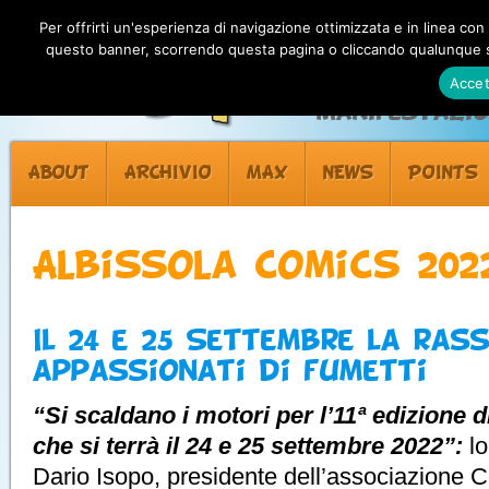
Per offrirti un'esperienza di navigazione ottimizzata e in linea con
questo banner, scorrendo questa pagina o cliccando qualunque su
Accet
Manifestazion
ABOUT
ARCHIVIO
MAX
NEWS
POINTS
Albissola Comics 202
Il 24 e 25 Settembre la ras
appassionati di fumetti
“Si scaldano i motori per l’11ª edizione 
che si terrà il 24 e 25 settembre 2022”:
l
Dario Isopo, presidente dell’associazione 