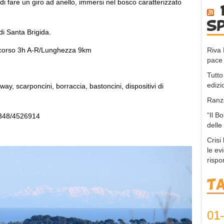
di fare un giro ad anello, immersi nel bosco caratterizzato
s
di Santa Brigida.
Riva 
ercorso 3h A-R/Lunghezza 9km
pace 
Tutto
edizi
ay, scarponcini, borraccia, bastoncini, dispositivi di
Ranzo
“Il B
i 348/4526914
delle
Crisi
le ev
rispo
T
01