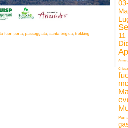
03
Ma
Lug
Se
ta fuori porta
,
passeggiata
,
santa brigida
,
trekking
11
Di
Ap
Arma d
Chiusa
fuo
mo
Ma
ev
Mu
Pont
ga