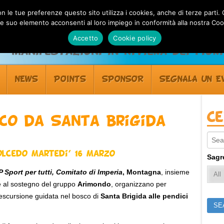
 con le tue preferenze questo sito utilizza i cookies, anche di terze pa
 suo elemento acconsenti al loro impiego in conformità alla nostra Coo
Accetto
Cookie policy
Manifestazioni in Riviera dei Fiori
NEWS
POINTS
SPONSOR
SEGNALA UN E
C
sco da Santa Brigida
Sear
lcedo Martedi’ 16 Marzo
Sagr
P Sport per tutti, Comitato di Imperia
, Montagna
, insieme
e al sostegno del gruppo
Arimondo
, organizzano per
escursione guidata nel bosco di
Santa Brigida alle pendici