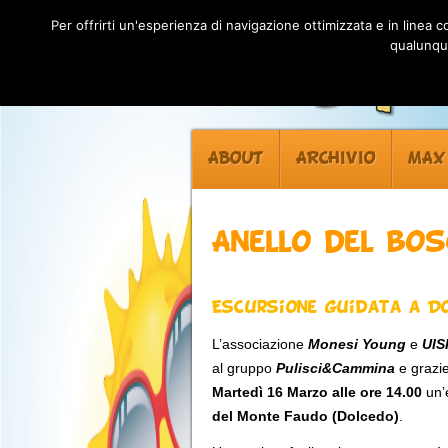
Per offrirti un'esperienza di navigazione ottimizzata e in linea
qualunque
ABOUT
ARCHIVIO
MAX
Anello del bo
Escursione guidata a Do
L’associazione
Monesi Young
e
UIS
al gruppo
Pulisci&Cammina
e grazi
Martedì 16 Marzo alle ore 14.00
un’
del Monte Faudo (Dolcedo)
.