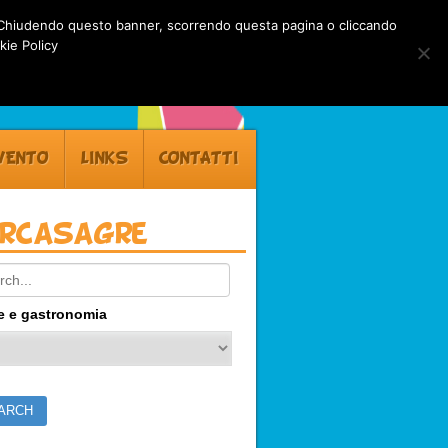
rti. Chiudendo questo banner, scorrendo questa pagina o cliccando
kie Policy
VENTO
LINKS
CONTATTI
ercasagre
ch:
e e gastronomia