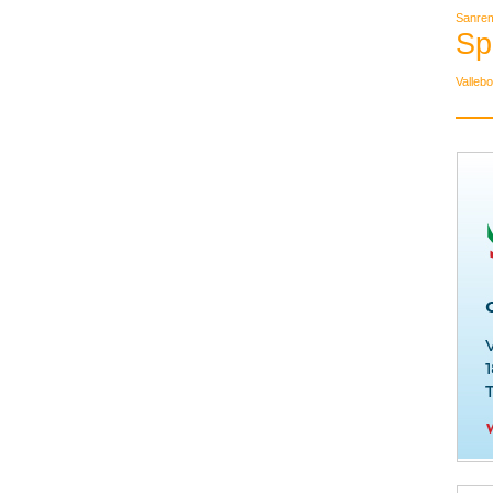
Sanre
Sp
Valleb