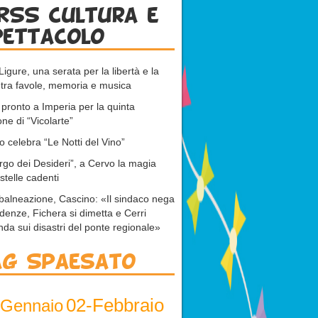
RSS cultura e
pettacolo
Ligure, una serata per la libertà e la
tra favole, memoria e musica
 pronto a Imperia per la quinta
one di “Vicolarte”
 celebra “Le Notti del Vino”
orgo dei Desideri”, a Cervo la magia
 stelle cadenti
 balneazione, Cascino: «Il sindaco nega
idenze, Fichera si dimetta e Cerri
nda sui disastri del ponte regionale»
ag Spaesato
02-Febbraio
-Gennaio