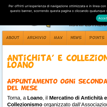
Per offrirti un'esperienza di navigazione ottimizzata e in linea con
questo banner, scorrendo questa pagina o cliccando qualunque su
Accet
Manifestazion
ABOUT
ARCHIVIO
MAX
NEWS
POINTS
Antichita’ e Collezio
Loano
Appuntamento ogni second
del mese
Torna, a
Loano
, il
Mercatino di Antichità e
Collezionismo
organizzato dall’Associazio