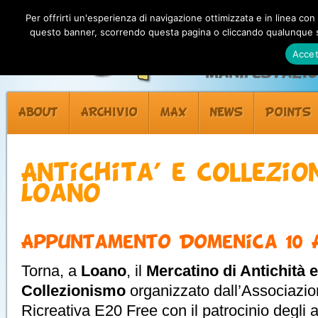
Per offrirti un'esperienza di navigazione ottimizzata e in linea con
questo banner, scorrendo questa pagina o cliccando qualunque su
Accet
Manifestazion
ABOUT
ARCHIVIO
MAX
NEWS
POINTS
Antichita’ e collezi
Loano
Appuntamento Domenica 10 A
Torna, a
Loano
, il
Mercatino di Antichità e
Collezionismo
organizzato dall’Associazio
Ricreativa E20 Free con il patrocinio degli 