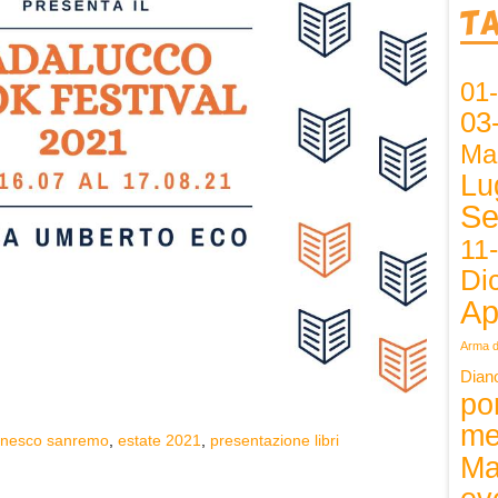
T
01
03
Ma
Lu
Se
11
Di
Ap
Arma d
Dian
po
me
unesco sanremo
,
estate 2021
,
presentazione libri
Ma