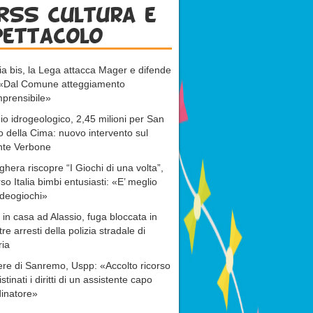
RSS cultura e
pettacolo
ia bis, la Lega attacca Mager e difende
: «Dal Comune atteggiamento
prensibile»
io idrogeologico, 2,45 milioni per San
o della Cima: nuovo intervento sul
nte Verbone
ghera riscopre “I Giochi di una volta”,
rso Italia bimbi entusiasti: «E’ meglio
ideogiochi»
 in casa ad Alassio, fuga bloccata in
tre arresti della polizia stradale di
ria
re di Sanremo, Uspp: «Accolto ricorso
istinati i diritti di un assistente capo
inatore»