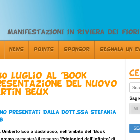
Manifestazioni in Riviera dei Fiori
NEWS
POINTS
SPONSOR
SEGNALA UN E
C
30 Luglio al ‘Book
presentazione del nuovo
Sear
rtin Beux
Sagr
nno presentati dalla dott.ssa Stefania
ub
zza Umberto Eco a Badalucco, nell’ambito del ‘Book
Sanremo
presenterà il romanzo
‘Prigionieri dell’Infinito’ di