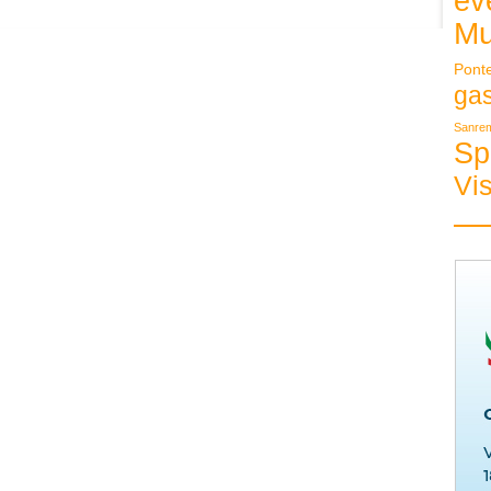
ev
Mu
Pont
ga
Sanre
Sp
Vis