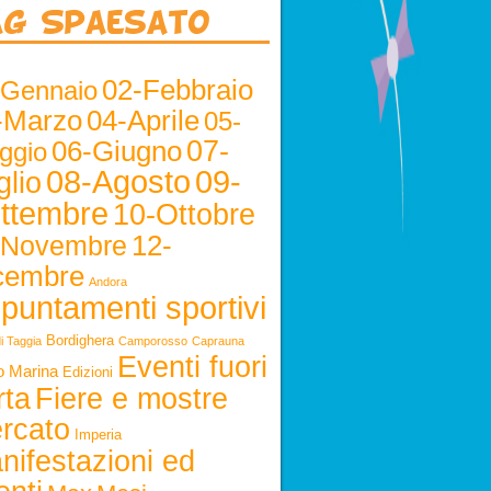
ag Spaesato
02-Febbraio
-Gennaio
-Marzo
04-Aprile
05-
06-Giugno
07-
ggio
08-Agosto
09-
glio
ttembre
10-Ottobre
12-
-Novembre
cembre
Andora
puntamenti sportivi
Bordighera
i Taggia
Camporosso
Caprauna
Eventi fuori
o Marina
Edizioni
rta
Fiere e mostre
rcato
Imperia
nifestazioni ed