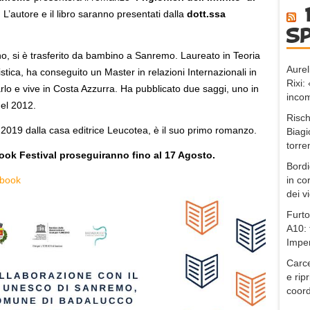
. L’autore e il libro saranno presentati dalla
dott.ssa
s
ino, si è trasferito da bambino a Sanremo. Laureato in Teoria
Aurel
stica, ha conseguito un Master in relazioni Internazionali in
Rixi
lo e vive in Costa Azzurra. Ha pubblicato due saggi, uno in
incom
el 2012.
Risch
nel 2019 dalla casa editrice Leucotea, è il suo primo romanzo.
Biagi
torre
ok Festival proseguiranno fino al 17 Agosto.
Bordi
in co
ebook
dei v
Furto
A10: 
Impe
Carce
e ripr
coord