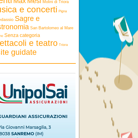
enti
Max
Mesi
Molini di Triora
sica e concerti
Pigna
Sagre e
edassio
stronomia
San Bartolomeo al Mare
Senza categoria
mo
ettacoli e teatro
Triora
ite guidate