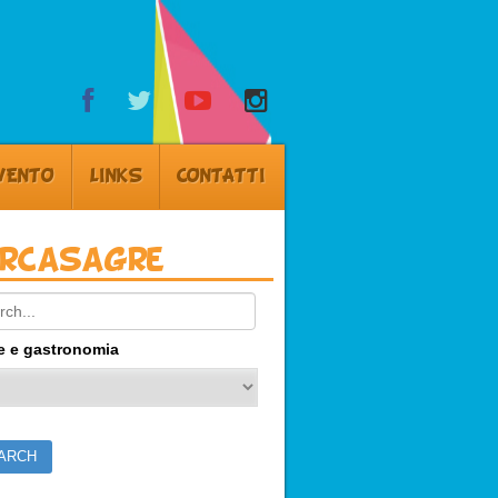
VENTO
LINKS
CONTATTI
ercasagre
ch:
e e gastronomia