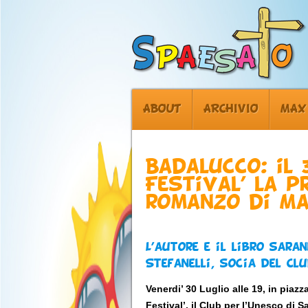
ABOUT
ARCHIVIO
MAX
Badalucco: il 
Festival’ la 
romanzo di Ma
L’autore e il libro sara
Stefanelli, socia del Cl
Venerdi’ 30 Luglio alle 19, in pia
Festival’, il Club per l’Unesco di 