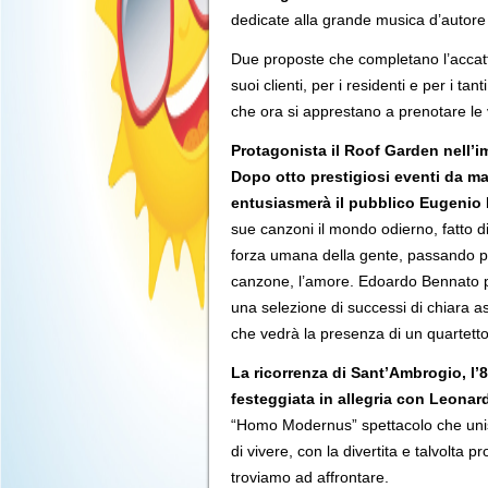
dedicate alla grande musica d’autore 
Due proposte che completano l’accatt
suoi clienti, per i residenti e per i tan
che ora si apprestano a prenotare le 
Protagonista il Roof Garden nell’i
Dopo otto prestigiosi eventi da m
entusiasmerà il pubblico Eugenio
sue canzoni il mondo odierno, fatto di
forza umana della gente, passando per i
canzone, l’amore. Edoardo Bennato pr
una selezione di successi di chiara 
che vedrà la presenza di un quartetto 
La ricorrenza di Sant’Ambrogio, l’8 
festeggiata in allegria con Leona
“Homo Modernus” spettacolo che unisc
di vivere, con la divertita e talvolta 
troviamo ad affrontare.