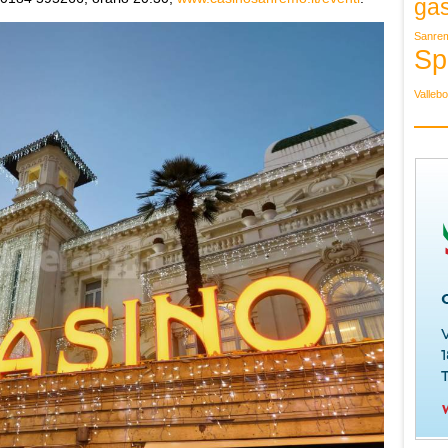
ga
Sanre
Sp
Valleb