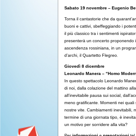
Sabato 19 novembre – Eugenio B
Torna il cantastorie che da quarant’a
buoni e cattivi, sbeffeggiando i pote
il più classico tra i sentimenti ispira
presenterà un concerto proponendo i s
ascendenza rossiniana, in un progra
d’archi, il Quartetto Flegreo.
Giovedì 8 dicembre
Leonardo Manera – “Homo Moder
In questo spettacolo Leonardo Maner
di noi, dalla colazione del mattino alla
all’inevitabile pausa sui social, dall’a
meno gratificante. Momenti nei quali
nostre vite. Cambiamenti inevitabili, m
termine di una giornata tipo, è inevita
un motivo per sorridere alla vita?
Per
informazioni
e
prenotazioni
tel