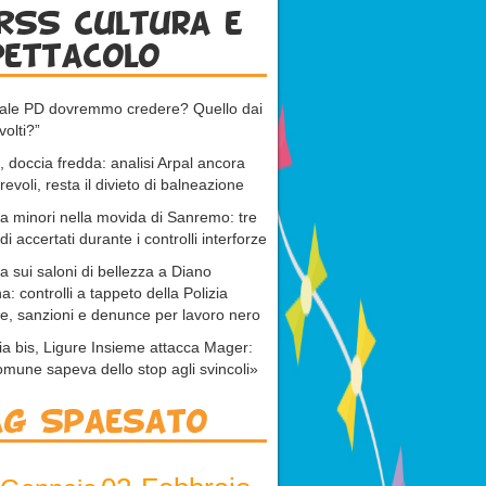
RSS cultura e
pettacolo
uale PD dovremmo credere? Quello dai
volti?”
 doccia fredda: analisi Arpal ancora
revoli, resta il divieto di balneazione
 a minori nella movida di Sanremo: tre
di accertati durante i controlli interforze
ta sui saloni di bellezza a Diano
a: controlli a tappeto della Polizia
e, sanzioni e denunce per lavoro nero
ia bis, Ligure Insieme attacca Mager:
omune sapeva dello stop agli svincoli»
ag Spaesato