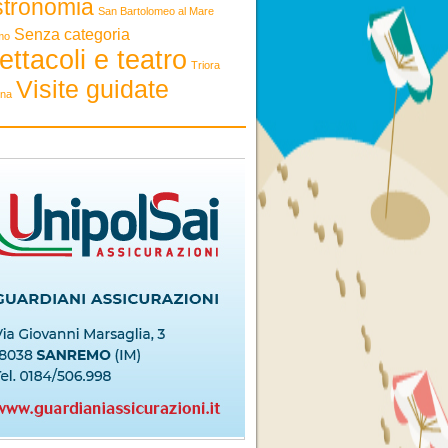
stronomia
San Bartolomeo al Mare
Senza categoria
mo
ettacoli e teatro
Triora
Visite guidate
ona