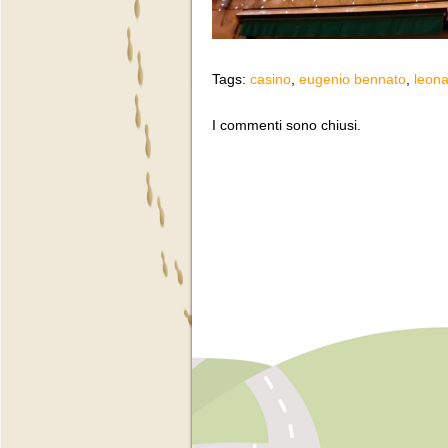
Tags:
casino
,
eugenio bennato
,
leon
I commenti sono chiusi.