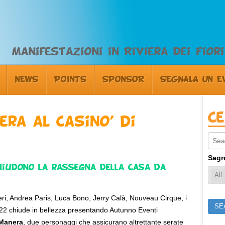
Manifestazioni in Riviera dei Fiori
NEWS
POINTS
SPONSOR
SEGNALA UN E
C
era al Casino’ di
Sear
Sagr
hiudono la rassegna della Casa da
ri, Andrea Paris, Luca Bono, Jerry Calà, Nouveau Cirque, i
2022 chiude in bellezza presentando Autunno Eventi
Manera
, due personaggi che assicurano altrettante serate