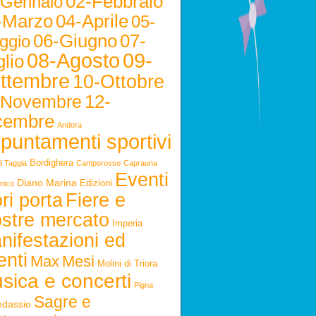
02-Febbraio
-Gennaio
-Marzo
04-Aprile
05-
06-Giugno
07-
ggio
08-Agosto
09-
lio
ttembre
10-Ottobre
12-
-Novembre
cembre
Andora
puntamenti sportivi
Bordighera
i Taggia
Camporosso
Caprauna
Eventi
Diano Marina
Edizioni
nico
ri porta
Fiere e
stre mercato
Imperia
nifestazioni ed
enti
Max
Mesi
Molini di Triora
sica e concerti
Pigna
Sagre e
edassio