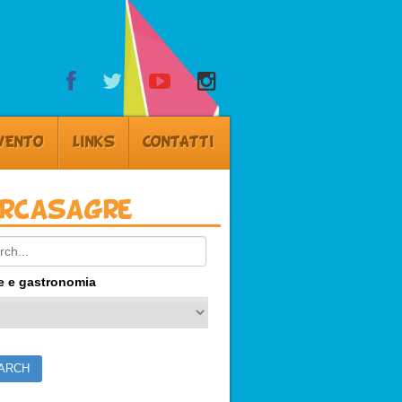
VENTO
LINKS
CONTATTI
ercasagre
ch:
e e gastronomia