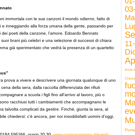
01
03
ennato
Ma
nni immortala con le sue canzoni il mondo odierno, fatto di
Lug
nti e inneggiando alla forza umana della gente, passando per
Se
tori dei poeti della canzone, l’amore. Edoardo Bennato
uoi brani più celebri e una selezione di successi di chiara
11
mma già sperimentato che vedrà la presenza di un quartetto
Di
Ap
Arma d
nus”
Chiusa
a prova a vivere e descrivere una giornata qualunque di uno
fuo
 cena della sera, dalla raccolta differenziata dei rifiuti
mo
ccompagnare a scuola i figli fino all’arrivo al lavoro, più o
Ma
 sono racchiusi tutti i cambiamenti che accompagnano le
ev
a talvolta complicati da gestire. Finché, giunta la sera, al
bile chiedersi: c’è ancora, per noi insoddisfatti uomini d’oggi,
Mu
Pont
 0184 595266, orario 20.30,
www.casinosanremo.it/eventi
.