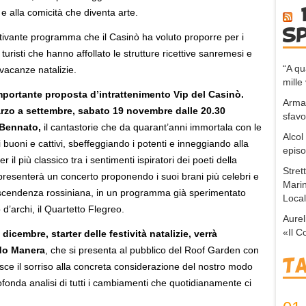
e alla comicità che diventa arte.
s
ivante programma che il Casinò ha voluto proporre per i
ti turisti che hanno affollato le strutture ricettive sanremesi e
“A q
vacanze natalizie.
mille 
mportante proposta d’intrattenimento Vip del Casinò.
Arma,
arzo a settembre, sabato 19 novembre dalle 20.30
sfavo
 Bennato,
il cantastorie che da quarant’anni immortala con le
Alcol
 buoni e cattivi, sbeffeggiando i potenti e inneggiando alla
episo
l più classico tra i sentimenti ispiratori dei poeti della
Stret
esenterà un concerto proponendo i suoi brani più celebri e
Marin
ascendenza rossiniana, in un programma già sperimentato
Local
d’archi, il Quartetto Flegreo.
Aurel
«Il C
dicembre, starter delle festività natalizie, verrà
rdo Manera
, che si presenta al pubblico del Roof Garden con
T
e il sorriso alla concreta considerazione del nostro modo
profonda analisi di tutti i cambiamenti che quotidianamente ci