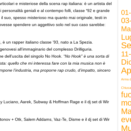
ticolari e misteriose della scena rap italiana: è un artista del
i personalità geniali e al contempo folli, classe
‘
92 e grande
01
 il suo, spesso misterioso ma quanto mai originale, testi in
03
si dovesse spendere un aggettivo solo nel suo caso sarebbe:
Ma
Lug
è un rapper italiano classe ’93, nato a La Spezia.
Se
 genovesi all’immaginario del complesso Drilliguria.
11
ne dell’uscita del singolo No Hook.
“No Hook” è una sorta di
Di
sta: quello che mi interessa fare con la mia musica non è
Ap
impone l’industria, ma proporre rap crudo, d’impatto, sincero
Arma d
Chiusa
fuo
mo
Luciano, Aarek, Subway & Hoffman Rage e il dj set di Wir
Ma
ev
tonov + Otk, Salem Addams, Vaz-Te, Disme e il dj set di Wir
Mu