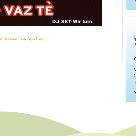
e
,
musica live
,
rap
,
trap