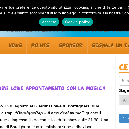
 con le tue preferenze questo sito utilizza i cookies, anche di terze pa
 suo elemento acconsenti al loro impiego in conformità alla nostra Coo
Accetto
Cookie policy
Manifestazioni in Riviera dei Fiori
NEWS
POINTS
SPONSOR
SEGNALA UN E
C
Sear
ardini Lowe appuntamento con la musica
Sagr
o 13 di agosto ai Giardini Lowe di Bordighera, due
 e trap.
“BordigheRap – A new deal music”
, questo il
te a ingresso libero con inizio dello show dalle 21.30. Una
e di Bordighera, con la collaborazione e direzione