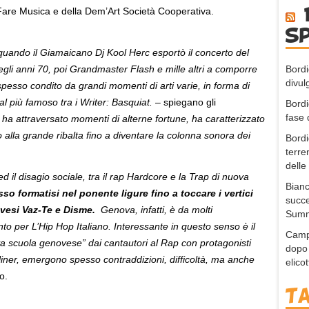
 Fare Musica e della Dem’Art Società Cooperativa.
s
 quando il Giamaicano Dj Kool Herc esportò il concerto del
Bordi
gli anni 70, poi Grandmaster Flash e mille altri a comporre
divul
esso condito da grandi momenti di arti varie, in forma di
al più famoso tra i Writer: Basquiat.
– spiegano gli
Bordi
fase 
 ha attraversato momenti di alterne fortune, ha caratterizzato
 alla grande ribalta fino a diventare la colonna sonora dei
Bordi
terre
delle
d il disagio sociale, tra il rap Hardcore e la Trap di nuova
Bianc
sso formatisi nel ponente ligure fino a toccare i vertici
succe
novesi Vaz-Te e Disme.
Genova, infatti, è da molti
Summ
ento per L’Hip Hop Italiano. Interessante in questo senso è il
Campo
 scuola genovese” dai cantautori al Rap con protagonisti
dopo 
adliner, emergono spesso contraddizioni, difficoltà, ma anche
elico
o.
T