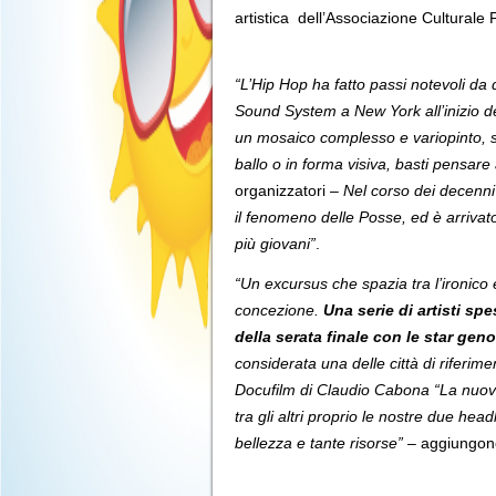
artistica dell’Associazione Culturale
“L’Hip Hop ha fatto passi notevoli da
Sound System a New York all’inizio de
un mosaico complesso e variopinto, sp
ballo o in forma visiva, basti pensare 
organizzatori –
Nel corso dei decenni
il fenomeno delle Posse, ed è arrivato
più giovani”
.
“Un excursus che spazia tra l’ironico e
concezione.
Una serie di artisti spe
della serata finale con le star ge
considerata una delle città di riferim
Docufilm di Claudio Cabona “La nuova
tra gli altri proprio le nostre due he
bellezza e tante risorse”
– aggiungon