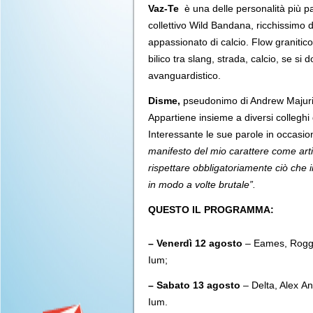
Vaz-Te
è una delle personalità più par
collettivo Wild Bandana, ricchissimo d
appassionato di calcio. Flow granitico
bilico tra slang, strada, calcio, se 
avanguardistico.
Disme,
pseudonimo di Andrew Majuri, 
Appartiene insieme a diversi colleghi
Interessante le sue parole in occasio
manifesto del mio carattere come arti
rispettare obbligatoriamente ciò che 
in modo a volte brutale”.
QUESTO IL PROGRAMMA:
– Venerdì 12 agosto
– Eames, Roggy 
Ium;
– Sabato 13 agosto
– Delta, Alex An
Ium.