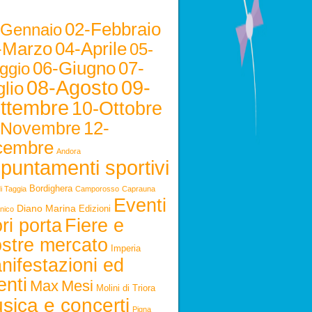
02-Febbraio
-Gennaio
-Marzo
04-Aprile
05-
06-Giugno
07-
ggio
08-Agosto
09-
lio
ttembre
10-Ottobre
12-
-Novembre
cembre
Andora
puntamenti sportivi
Bordighera
i Taggia
Camporosso
Caprauna
Eventi
Diano Marina
Edizioni
nico
ri porta
Fiere e
stre mercato
Imperia
nifestazioni ed
enti
Max
Mesi
Molini di Triora
sica e concerti
Pigna