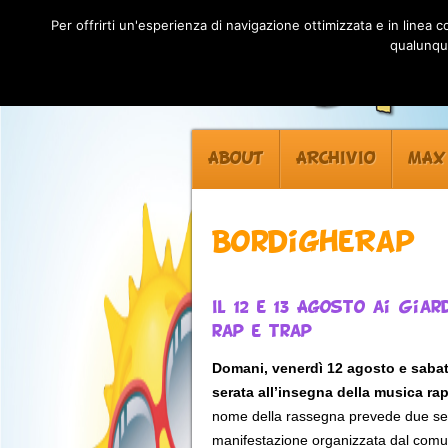
Per offrirti un'esperienza di navigazione ottimizzata e in linea
qualunque
ABOUT
ARCHIVIO
MAX
BordigheRap
Il 12 e 13 Agosto ai Gi
rap e trap
Domani, venerdì 12 agosto e sabat
serata all’insegna della musica rap
nome della rassegna prevede due sera
manifestazione organizzata dal comun