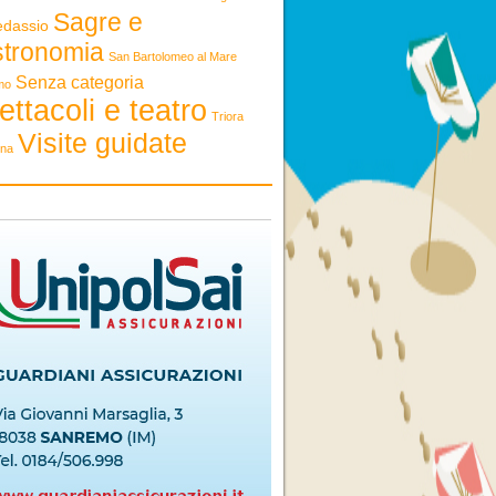
Sagre e
edassio
stronomia
San Bartolomeo al Mare
Senza categoria
mo
ettacoli e teatro
Triora
Visite guidate
ona