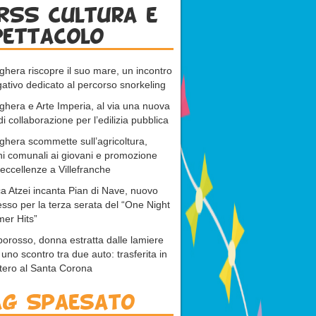
RSS cultura e
pettacolo
ghera riscopre il suo mare, un incontro
gativo dedicato al percorso snorkeling
ghera e Arte Imperia, al via una nuova
di collaborazione per l’edilizia pubblica
ghera scommette sull’agricoltura,
ni comunali ai giovani e promozione
 eccellenze a Villefranche
a Atzei incanta Pian di Nave, nuovo
sso per la terza serata del “One Night
er Hits”
rosso, donna estratta dalle lamiere
uno scontro tra due auto: trasferita in
ttero al Santa Corona
ag Spaesato