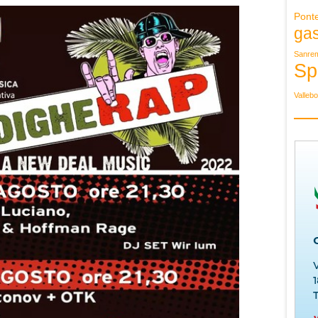
Pont
ga
Sanre
Sp
Valleb