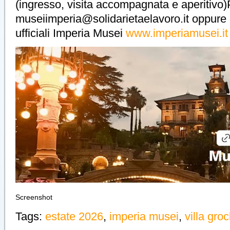
(ingresso, visita accompagnata e aperitivo)
museiimperia@solidarietaelavoro.it oppure c
ufficiali Imperia Musei
www.imperiamusei.it
Screenshot
Tags:
estate 2026
,
imperia musei
,
villa gro