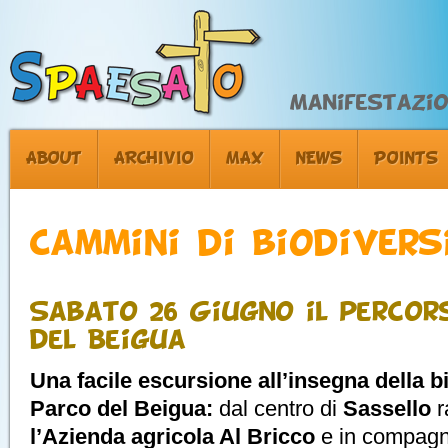
Manifestazion
ABOUT
ARCHIVIO
MAX
NEWS
POINTS
Cammini di biodivers
Sabato 26 Giugno il percor
del Beigua
Una facile escursione all’insegna della b
Parco del Beigua:
dal centro di
Sassello
r
l’Azienda agricola Al Bricco
e in compagni