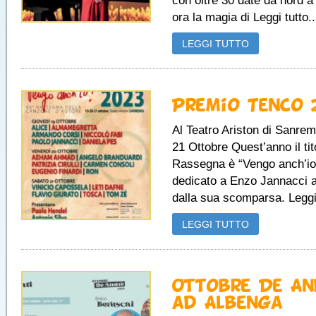
con oltre 30 date da nord a
ora la magia di Leggi tutto..
LEGGI TUTTO
Premio Tenco 
Al Teatro Ariston di Sanrem
21 Ottobre Quest’anno il tit
Rassegna è “Vengo anch’io
dedicato a Enzo Jannacci a
dalla sua scomparsa. Leggi 
LEGGI TUTTO
Ottobre De An
ad Albenga