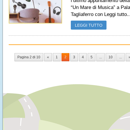
l’ultimo appuntamento dell
“Un Mare di Musica” a Pal
Tagliaferro con Leggi tutto..
LEGGI TUTTO
Pagina 2 di 10
«
1
2
3
4
5
...
10
...