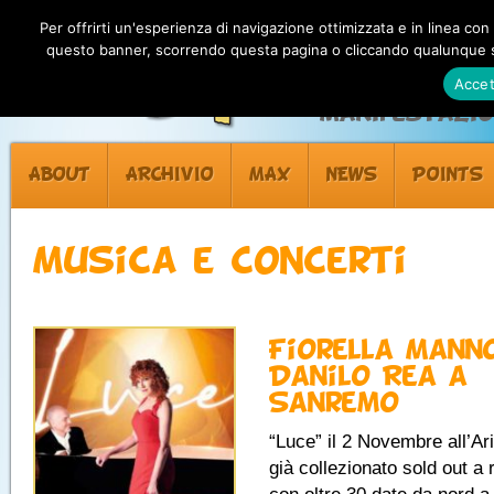
Per offrirti un'esperienza di navigazione ottimizzata e in linea con
questo banner, scorrendo questa pagina o cliccando qualunque su
Accet
Manifestazion
ABOUT
ARCHIVIO
MAX
NEWS
POINTS
Musica e concerti
Fiorella Mann
Danilo Rea a
Sanremo
“Luce” il 2 Novembre all’Ar
già collezionato sold out a 