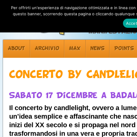
Per offrirti un'esperienza di navigazione ottimizzata e in linea con
questo banner, scorrendo questa pagina o cliccando qualunque su
Accet
Manifestazion
ABOUT
ARCHIVIO
MAX
NEWS
POINTS
Concerto BY CANDLEL
Sabato 17 Dicembre a Bada
Il concerto by candlelight, ovvero a lume
un’idea semplice e affascinante che nasce
inizi del XX secolo e si propaga nel nor
trasformandosi in una vera e propria trad