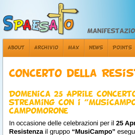
Manifestazion
ABOUT
ARCHIVIO
MAX
NEWS
POINTS
Concerto della Resi
Domenica 25 Aprile concert
streaming con i “MusiCamp
Campomorone
In occasione delle celebrazioni per il
25 Apr
Resistenza
il gruppo
“MusiCampo”
esegui