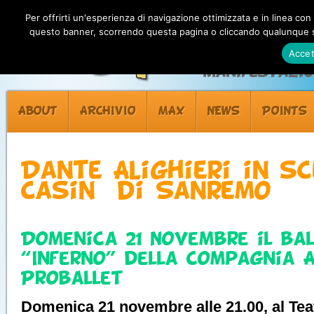
Per offrirti un'esperienza di navigazione ottimizzata e in linea con
questo banner, scorrendo questa pagina o cliccando qualunque su
Accet
Manifestazion
ABOUT
ARCHIVIO
MAX
NEWS
POINTS
Dante Alighieri in s
Casinò di Sanremo
Domenica 21 Novembre il ba
“Inferno” della Compagnia 
Proballet
Domenica 21 novembre alle 21.00, al Teat