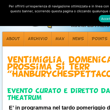
Per offrirti un'esperienza di navigazione ottimizzata e in linea con
questo banner, scorrendo questa pagina o cliccando qualunque su
Accet
Manifestazion
ABOUT
ARCHIVIO
MAX
NEWS
POINTS
Ventimiglia, domenic
prossima si terrà
“HanburycheSPETTACO
Evento curato e diretto da
Theatrum
E’ in programma nel tardo pomeriggio 