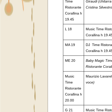
Time
Giraudi (chitarra
Ristorante
Cristina Silvestro
Corallina h
19.45
L 18
Music Time Rist
Corallina h 19.4
MA 19
DJ Time Ristora
Corallina h 19.4
ME 20
Baby Magic Tim
Ristorante Coral
Music
Maurizio Lavare
Time
voce)
Ristorante
Corallina h
20.00
G 21
Music Time Rist