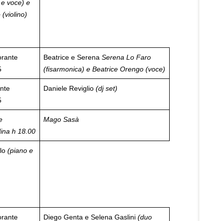
 e voce) e
 (violino)
orante
Beatrice e Serena
Serena Lo Faro
5
(fisarmonica) e Beatrice Orengo (voce)
nte
Daniele Reviglio
(dj set)
5
e
Mago Sasà
lina
h 18.00
llo
(piano e
orante
Diego Genta e Selena Gaslini
(duo