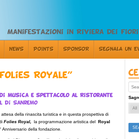
Manifestazioni in Riviera dei Fiori
NEWS
POINTS
SPONSOR
SEGNALA UN E
C
“Folies Royale”
Sear
di musica e spettacolo al Ristorante
Sagr
l di Sanremo
ttesa della rinascita turistica e in questa prospettiva di
di
Folies Royal,
la programmazione artistica del
Royal
 Anniversario della fondazione.