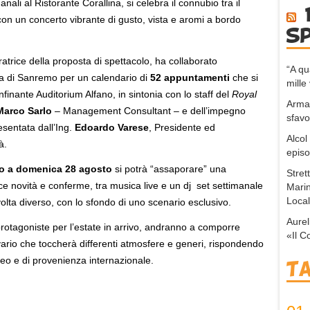
ali al Ristorante Corallina, si celebra il connubio tra il
 con un concerto vibrante di gusto, vista e aromi a bordo
s
trice della proposta di spettacolo, ha collaborato
“A q
ca di Sanremo per un calendario di
52 appuntamenti
che si
mille 
nante Auditorium Alfano, in sintonia con lo staff del
Royal
Arma,
Marco Sarlo
– Management Consultant – e dell’impegno
sfavo
esentata dall’Ing.
Edoardo Varese
, Presidente ed
Alcol
à.
episo
no a domenica 28 agosto
si potrà “assaporare” una
Stret
sce novità e conferme, tra musica live e un dj set settimanale
Marin
Local
olta diverso, con lo sfondo di uno scenario esclusivo.
Aurel
rotagoniste per l’estate in arrivo, andranno a comporre
«Il C
vario che toccherà differenti atmosfere e generi, rispondendo
eo e di provenienza internazionale.
T