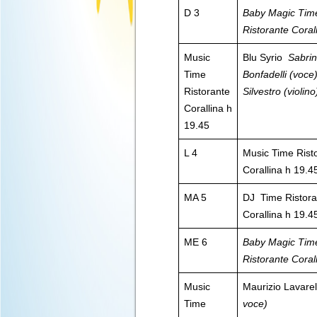
D 3
Baby Magic Tim
Ristorante Coral
Music
Blu Syrio
Sabri
Time
Bonfadelli (voce)
Ristorante
Silvestro (violino
Corallina h
19.45
L 4
Music Time Rist
Corallina h 19.4
MA 5
DJ Time Ristora
Corallina h 19.4
ME 6
Baby Magic Tim
Ristorante Coral
Music
Maurizio Lavare
Time
voce)