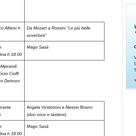
co Alfano h
Da Mozart a Rossini
“Le più belle
ouverture”
e
Mago Sasà
lina
h 18.00
 Aliprandi
Enzo Cioffi
uro Demoro
orante
Angela Vicidomini e Alessio Briano
5
(duo voce e tastiere)
e
Mago Sasà
lina
h 18.00