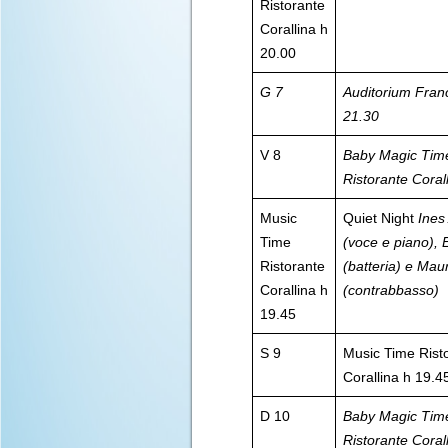
Ristorante
Corallina h
20.00
G 7
Auditorium Fran
21.30
V 8
Baby Magic Tim
Ristorante Coral
Music
Quiet Night
Ines
Time
(voce e piano), 
Ristorante
(batteria) e Ma
Corallina h
(contrabbasso)
19.45
S 9
Music Time Rist
Corallina h 19.4
D 10
Baby Magic Tim
Ristorante Coral