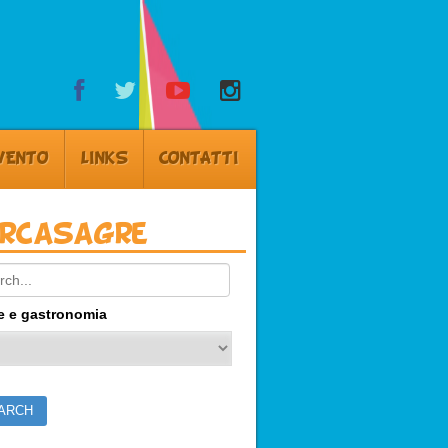
VENTO
LINKS
CONTATTI
ercasagre
ch:
e e gastronomia