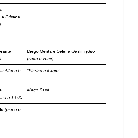
na
 e Cristina
)
orante
Diego Genta e Selena Gaslini
(duo
5
piano e voce)
co Alfano h
“Pierino e il lupo”
e
Mago Sasà
lina
h 18.00
llo
(piano e