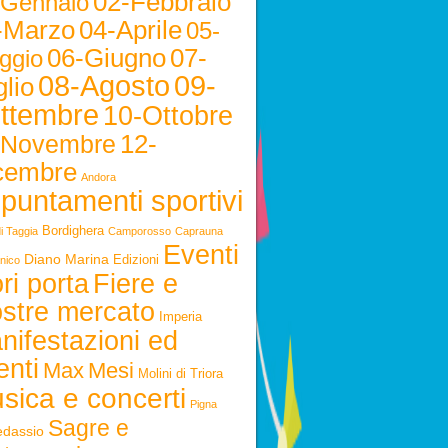
02-Febbraio
-Gennaio
-Marzo
04-Aprile
05-
06-Giugno
07-
ggio
08-Agosto
09-
lio
ttembre
10-Ottobre
12-
-Novembre
cembre
Andora
puntamenti sportivi
Bordighera
i Taggia
Camporosso
Caprauna
Eventi
Diano Marina
Edizioni
nico
ri porta
Fiere e
stre mercato
Imperia
nifestazioni ed
enti
Max
Mesi
Molini di Triora
sica e concerti
Pigna
Sagre e
edassio