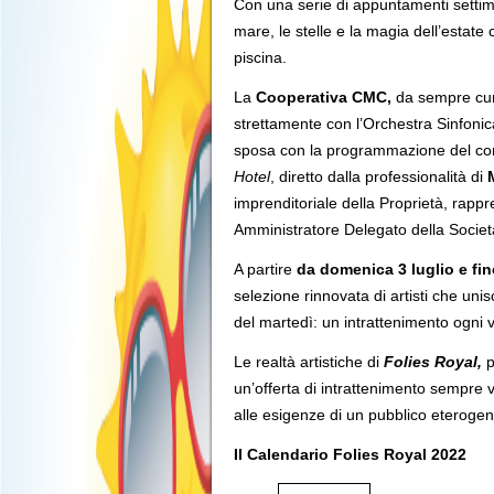
Con una serie di appuntamenti settiman
mare, le stelle e la magia dell’estate
piscina.
La
Cooperativa CMC,
da sempre cura
strettamente con l’Orchestra Sinfoni
sposa con la programmazione del confi
Hotel
, diretto dalla professionalità di
imprenditoriale della Proprietà, rappr
Amministratore Delegato della Societ
A partire
da domenica 3 luglio e fi
selezione rinnovata di artisti che uni
del martedì: un intrattenimento ogni v
Le realtà artistiche di
Folies Royal,
p
un’offerta di intrattenimento sempre 
alle esigenze di un pubblico eterogen
Il Calendario Folies Royal 2022