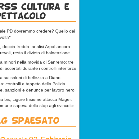
RSS cultura e
pettacolo
uale PD dovremmo credere? Quello dai
volti?”
 doccia fredda: analisi Arpal ancora
revoli, resta il divieto di balneazione
 a minori nella movida di Sanremo: tre
di accertati durante i controlli interforze
ta sui saloni di bellezza a Diano
a: controlli a tappeto della Polizia
e, sanzioni e denunce per lavoro nero
ia bis, Ligure Insieme attacca Mager:
omune sapeva dello stop agli svincoli»
ag Spaesato