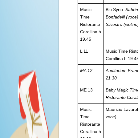
Music
Blu Syrio
Sabri
Time
Bonfadelli (voce)
Ristorante
Silvestro (violino
Corallina h
19.45
L 11
Music Time Rist
Corallina h 19.4
MA 12
Auditorium Fran
21.30
ME 13
Baby Magic Tim
Ristorante Coral
Music
Maurizio Lavare
Time
voce)
Ristorante
Corallina h