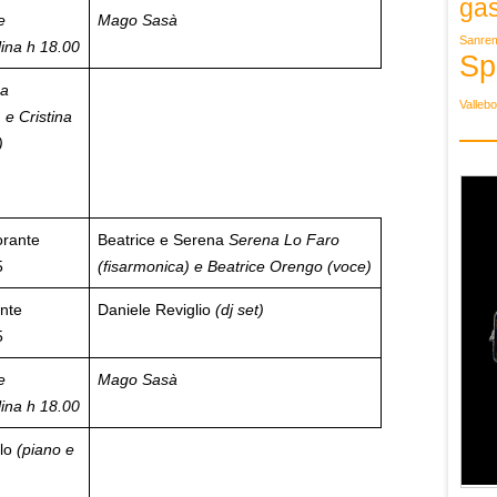
ga
e
Mago Sasà
Sanre
lina
h 18.00
Sp
na
Valleb
 e Cristina
)
orante
Beatrice e Serena
Serena Lo Faro
5
(fisarmonica) e Beatrice Orengo (voce)
nte
Daniele Reviglio
(dj set)
5
e
Mago Sasà
lina
h 18.00
llo
(piano e