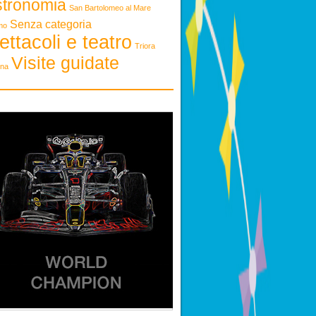
stronomia
San Bartolomeo al Mare
Senza categoria
mo
ettacoli e teatro
Triora
Visite guidate
ona