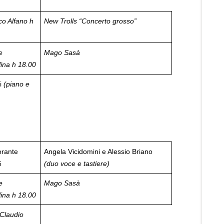
co Alfano h
New Trolls
“Concerto grosso”
e
Mago Sasà
lina
h 18.00
i
(piano e
orante
Angela Vicidomini e Alessio Briano
5
(duo voce e tastiere)
e
Mago Sasà
lina
h 18.00
Claudio