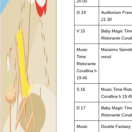
20.00
G 14
Auditorium Fran
21.30
V 15
Baby Magic Tim
Ristorante Coral
Music
Massimo Spinett
Time
voce)
Ristorante
Corallina h
19.45
S 16
Music Time Rist
Corallina h 19.4
D 17
Baby Magic Tim
Ristorante Coral
Music
Double Fantasy