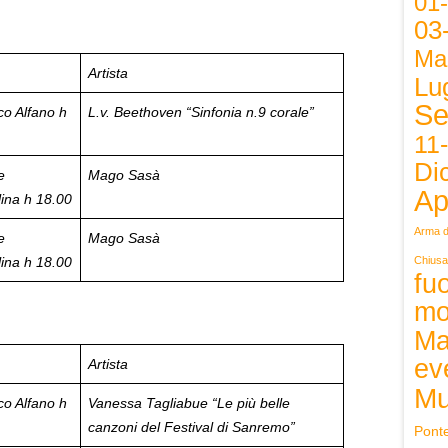
01
03
Ma
Artista
Lug
Se
co Alfano h
L.v. Beethoven
“Sinfonia n.9 corale”
11
Di
e
Mago Sasà
Ap
lina
h 18.00
Arma d
e
Mago Sasà
Chiusa
lina
h 18.00
fuo
mo
Ma
ev
Artista
Mu
co Alfano h
Vanessa Tagliabue
“Le più belle
canzoni del Festival di Sanremo”
Pont