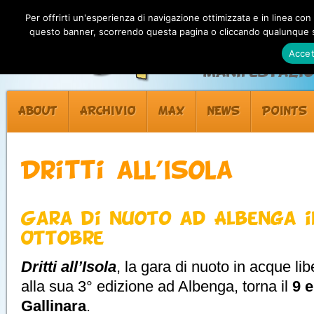
Per offrirti un'esperienza di navigazione ottimizzata e in linea con
questo banner, scorrendo questa pagina o cliccando qualunque su
Accet
Manifestazion
ABOUT
ARCHIVIO
MAX
NEWS
POINTS
Dritti all’Isola
Gara di nuoto ad Albenga il
Ottobre
Dritti all’Isola
, la gara di nuoto in acque li
alla sua 3° edizione ad Albenga, torna il
9 e
Gallinara
.