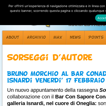
Per offrirti un'esperienza di navigazione ottimizzata e in linea con
questo banner, scorrendo questa pagina o cliccando qualunque su
Accet
Manifestazion
ABOUT
ARCHIVIO
MAX
NEWS
POINTS
Sorseggi d’Autore
Bruno Morchio al bar Conad
Isnardi Venerdi’ 17 Febbraio
Un nuovo appuntamento della rassegna
So
collaborazione con il
Bar Con Sapore Cona
galleria Isnardi, nel cuore di Oneglia:
sor