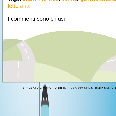
letteraria
I commenti sono chiusi.
SPAESATO È MARCHIO DI:
IMPRESA 360 SRL
STRADA SAN STE