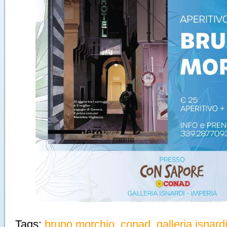
Tags:
bruno morchio
,
conad
,
galleria isnard