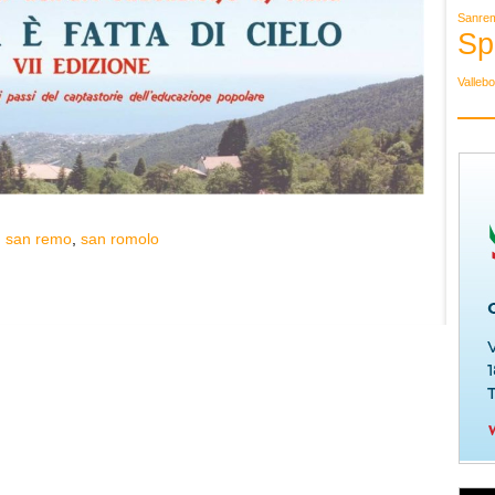
Sanre
Sp
Valleb
,
san remo
,
san romolo