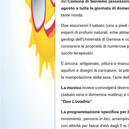
del
Comune di Sanremo (assessora
agosto a tutta la giornata di dome
tante novità.
Due escursioni il sabato (una a piedi 
esperti di profumi naturali, erbe ali
geologi dell’Università di Genova e co
conoscere le proprietà di numerose p
succhi terapeutici.
E ancora: artigianato, pittura e manuali
aquiloni e disegni di caricature, la pitt
la manipolazione della lana, l’arte del
La musica
invece coinvolgerà diverse 
(sabato sera e domenica mattina) e 
“Duo Lizzadria”
.
La programmazione specifica per 
movimento, percorsi in bici, arrampicat
con attività per fasce d’età dagli 0 ai 