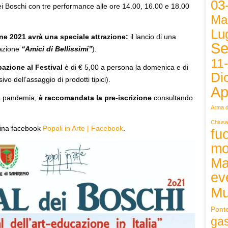
03
dei Boschi con tre performance alle ore 14.00, 16.00 e 18.00
Ma
Lug
ne 2021 avrà una speciale attrazione:
il lancio di una
Se
iazione
“Amici di Bellissimi”
).
11
pazione al Festival
è di € 5,00 a persona la domenica e di
Di
o dell’assaggio di prodotti tipici).
Ap
la pandemia,
è raccomandata la pre-iscrizione
consultando
Arma d
Chiusa
gina facebook
Popoli in Arte | Facebook
.
fuo
mo
Ma
ev
Mu
Pont
ga