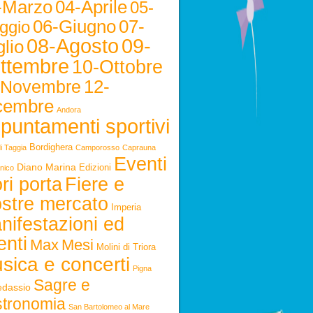
-Marzo
04-Aprile
05-
06-Giugno
07-
ggio
08-Agosto
09-
lio
ttembre
10-Ottobre
12-
-Novembre
cembre
Andora
puntamenti sportivi
Bordighera
i Taggia
Camporosso
Caprauna
Eventi
Diano Marina
Edizioni
nico
ri porta
Fiere e
stre mercato
Imperia
nifestazioni ed
enti
Max
Mesi
Molini di Triora
sica e concerti
Pigna
Sagre e
edassio
stronomia
San Bartolomeo al Mare