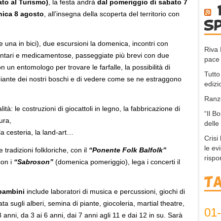
to al Turismo)
, la festa andrà
dal pomeriggio di sabato 7
nica 8 agosto
, all’insegna della scoperta del territorio con
s
e una in bici), due escursioni la domenica, incontri con
Riva 
mentari e medicamentose, passeggiate più brevi con due
pace 
n un entomologo per trovare le farfalle, la possibilità di
Tutto
iante dei nostri boschi e di vedere come se ne estraggono
edizi
Ranzo
tà: le costruzioni di giocattoli in legno, la fabbricazione di
“Il B
ura,
delle
la cesteria, la land-art…
Crisi
le ev
tradizioni folkloriche, con il
“Ponente Folk Balfolk”
rispo
con i
“Sabroson”
(domenica pomeriggio), lega i concerti il
T
bambini
include laboratori di musica e percussioni, giochi di
a sugli alberi, semina di piante, giocoleria, martial theatre,
01
3 anni, da 3 ai 6 anni, dai 7 anni agli 11 e dai 12 in su. Sarà