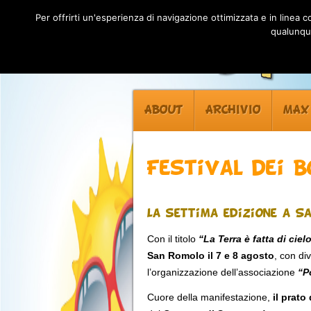
Per offrirti un'esperienza di navigazione ottimizzata e in linea
qualunque
ABOUT
ARCHIVIO
MAX
Festival dei B
La settima edizione a S
Con il titolo
“La Terra è fatta di ciel
San Romolo
il 7 e 8 agosto
, con di
l’organizzazione dell’associazione
“P
Cuore della manifestazione,
il prat