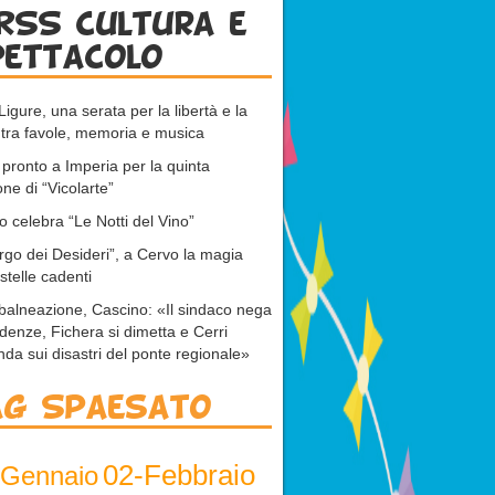
RSS cultura e
pettacolo
Ligure, una serata per la libertà e la
tra favole, memoria e musica
 pronto a Imperia per la quinta
one di “Vicolarte”
 celebra “Le Notti del Vino”
orgo dei Desideri”, a Cervo la magia
 stelle cadenti
 balneazione, Cascino: «Il sindaco nega
idenze, Fichera si dimetta e Cerri
nda sui disastri del ponte regionale»
ag Spaesato
02-Febbraio
-Gennaio