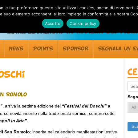
 con le tue preferenze questo sito utilizza i cookies, anche di terze pa
 suo elemento acconsenti al loro impiego in conformità alla nostra Coo
Accetto
Cookie policy
Manifestazioni in Riviera dei Fiori
NEWS
POINTS
SPONSOR
SEGNALA UN E
C
oschi
Sear
an Romolo
Sagr
o”
,
arriva la settima edizione del
“Festival dei Boschi”
a
verse novità inserite nella tradizionale cornice, sempre sotto
opoli in Arte”
.
o di San Romolo
: inserita nel calendario manifestazioni estive