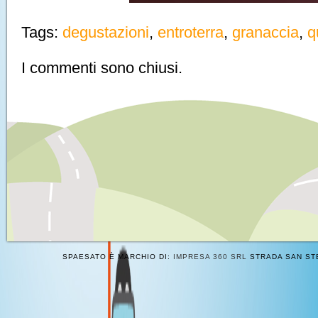
Tags:
degustazioni
,
entroterra
,
granaccia
,
q
I commenti sono chiusi.
SPAESATO È MARCHIO DI:
IMPRESA 360 SRL
STRADA SAN STE