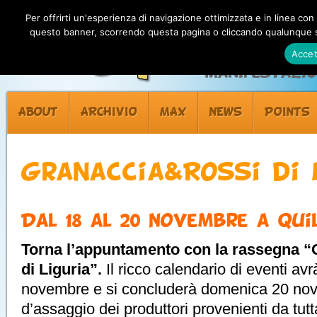
Per offrirti un'esperienza di navigazione ottimizzata e in linea con
questo banner, scorrendo questa pagina o cliccando qualunque su
Accet
Manifestazion
ABOUT
ARCHIVIO
MAX
NEWS
POINTS
Granaccia&Rossi di 
Dal 18 al 20 Novembre a Qui
Torna l’appuntamento con la rassegna “
di Liguria”.
Il ricco calendario di eventi avr
novembre e si concluderà domenica 20 nov
d’assaggio dei produttori provenienti da tut