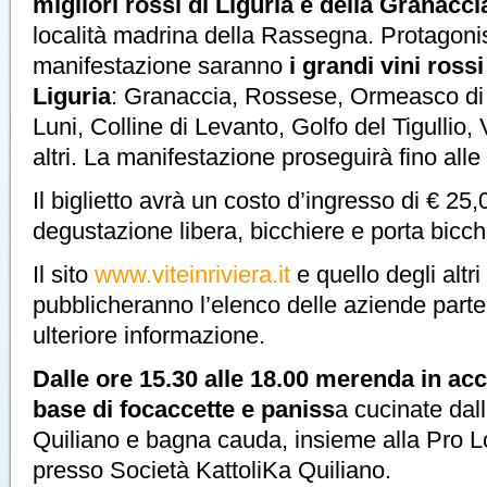
migliori rossi di Liguria e della Granacci
località madrina della Rassegna. Protagonist
manifestazione saranno
i grandi vini ross
Liguria
: Granaccia, Rossese, Ormeasco di 
Luni, Colline di Levanto, Golfo del Tigullio,
altri. La manifestazione proseguirà fino alle
Il biglietto avrà un costo d’ingresso di € 25
degustazione libera, bicchiere e porta bicch
Il sito
www.viteinriviera.it
e quello degli altri
pubblicheranno l’elenco delle aziende parte
ulteriore informazione.
Dalle ore 15.30 alle 18.00 merenda in 
base di focaccette e paniss
a cucinate dal
Quiliano e bagna cauda, insieme alla Pro L
presso Società KattoliKa Quiliano.