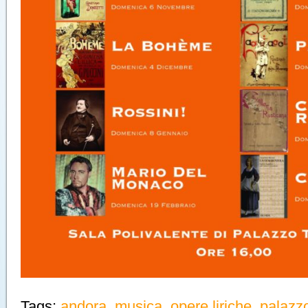
Tags:
andora
,
musica
,
opere liriche
,
palazzo