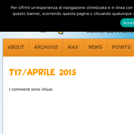
Per offrirti un'esperienza di navigazione ottimizzata e in linea con
questo banner, scorrendo questa pagina o cliccando qualunque su
Accet
Manifestazion
ABOUT
ARCHIVIO
MAX
NEWS
POINTS
T17/Aprile 2015
I commenti sono chiusi.