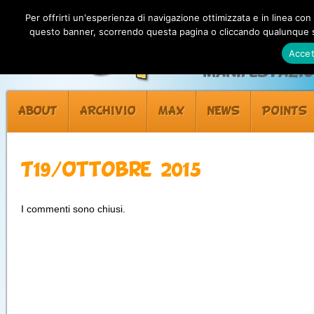
Per offrirti un'esperienza di navigazione ottimizzata e in linea con
questo banner, scorrendo questa pagina o cliccando qualunque su
Accet
Manifestazion
ABOUT
ARCHIVIO
MAX
NEWS
POINTS
T19/Ottobre 2015
I commenti sono chiusi.