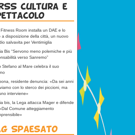
RSS cultura e
pettacolo
 Fitness Room installa un DAE e lo
 a disposizione della città, un nuovo
dio salvavita per Ventimiglia
ia Bis “Servono meno polemiche e più
nsabilità verso Sanremo”
 Stefano al Mare celebra il suo
ono
bona, residente denuncia: «Da sei anni
viamo con lo sterco dei piccioni, ma
no interviene»
ia bis, la Lega attacca Mager e difende
: «Dal Comune atteggiamento
prensibile»
ag Spaesato