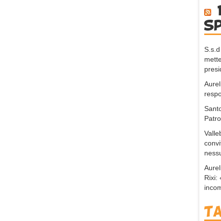
s
S.s.d
mette
presi
Aurel
respo
Santo
Patr
Valle
convi
nessu
Aurel
Rixi
incom
T