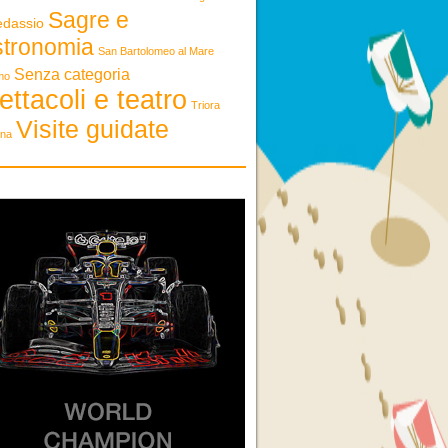
Sagre e
edassio
stronomia
San Bartolomeo al Mare
Senza categoria
mo
ettacoli e teatro
Triora
Visite guidate
ona