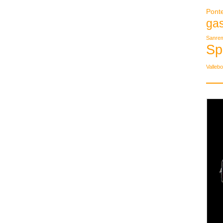
Pont
ga
Sanre
Sp
Valleb