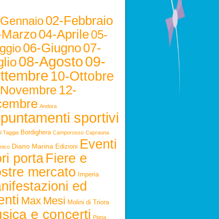
02-Febbraio
-Gennaio
-Marzo
04-Aprile
05-
06-Giugno
07-
ggio
08-Agosto
09-
lio
ttembre
10-Ottobre
12-
-Novembre
cembre
Andora
puntamenti sportivi
Bordighera
i Taggia
Camporosso
Caprauna
Eventi
Diano Marina
Edizioni
nico
ri porta
Fiere e
stre mercato
Imperia
nifestazioni ed
enti
Max
Mesi
Molini di Triora
sica e concerti
Pigna