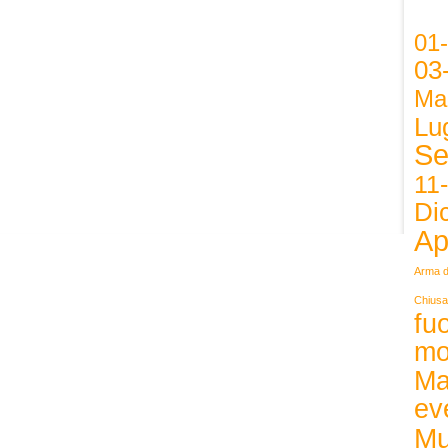
01
03
Ma
Lug
Se
11
Di
Ap
Arma d
Chiusa
fuo
mo
Ma
ev
Mu