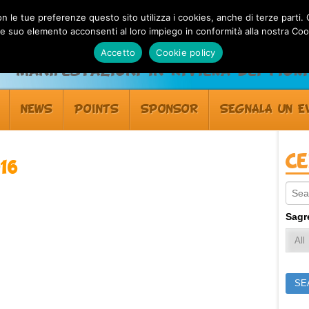
 con le tue preferenze questo sito utilizza i cookies, anche di terze pa
 suo elemento acconsenti al loro impiego in conformità alla nostra Coo
Accetto
Cookie policy
Manifestazioni in Riviera dei Fiori
NEWS
POINTS
SPONSOR
SEGNALA UN E
C
16
Sear
Sagr