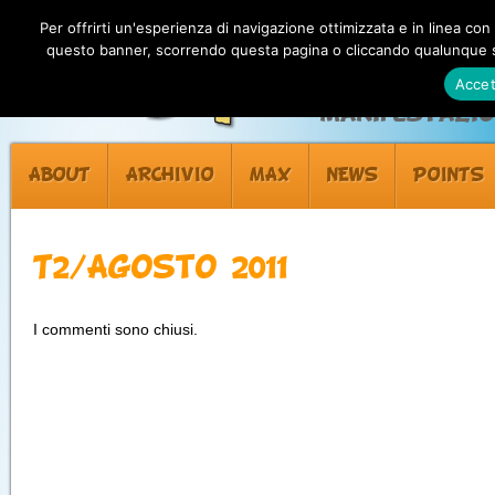
Per offrirti un'esperienza di navigazione ottimizzata e in linea con
questo banner, scorrendo questa pagina o cliccando qualunque su
Accet
Manifestazion
ABOUT
ARCHIVIO
MAX
NEWS
POINTS
T2/Agosto 2011
I commenti sono chiusi.