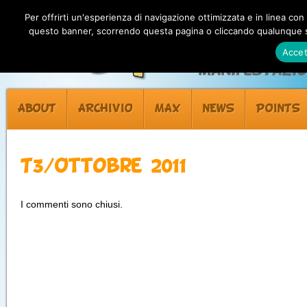
Per offrirti un'esperienza di navigazione ottimizzata e in linea con
questo banner, scorrendo questa pagina o cliccando qualunque su
Accet
Manifestazion
ABOUT
ARCHIVIO
MAX
NEWS
POINTS
T3/Ottobre 2011
I commenti sono chiusi.