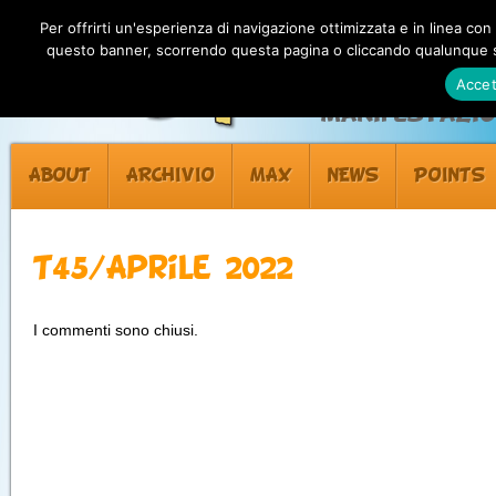
Per offrirti un'esperienza di navigazione ottimizzata e in linea con
questo banner, scorrendo questa pagina o cliccando qualunque su
Accet
Manifestazion
ABOUT
ARCHIVIO
MAX
NEWS
POINTS
T45/Aprile 2022
I commenti sono chiusi.