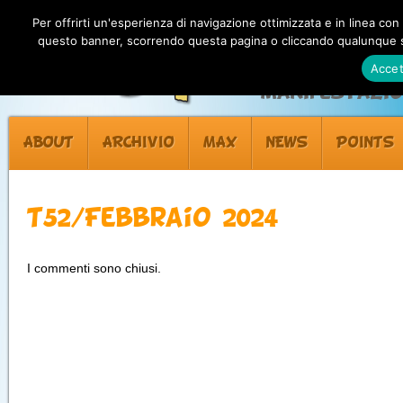
Per offrirti un'esperienza di navigazione ottimizzata e in linea con
questo banner, scorrendo questa pagina o cliccando qualunque su
Accet
Manifestazion
ABOUT
ARCHIVIO
MAX
NEWS
POINTS
T52/Febbraio 2024
I commenti sono chiusi.