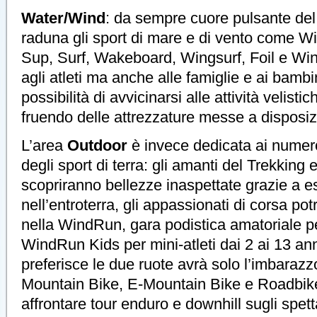
Water/Wind
: da sempre cuore pulsante de
raduna gli sport di mare e di vento come Win
Sup, Surf, Wakeboard, Wingsurf, Foil e Wingf
agli atleti ma anche alle famiglie e ai bamb
possibilità di avvicinarsi alle attività velisti
fruendo delle attrezzature messe a disposizi
L’area
Outdoor
è invece dedicata ai numer
degli sport di terra: gli amanti del Trekking 
scopriranno bellezze inaspettate grazie a e
nell’entroterra, gli appassionati di corsa po
nella WindRun, gara podistica amatoriale per
WindRun Kids per mini-atleti dai 2 ai 13 an
preferisce le due ruote avrà solo l’imbarazzo
Mountain Bike, E-Mountain Bike e Roadbike
affrontare tour enduro e downhill sugli spett