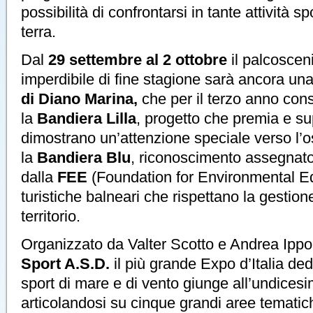
possibilità di confrontarsi in tante attività s
terra.
Dal
29 settembre al 2 ottobre
il palcoscen
imperdibile di fine stagione sarà ancora una
di
Diano Marina,
che per il terzo anno con
la
Bandiera Lilla
, progetto che premia e s
dimostrano un’attenzione speciale verso l’osp
la
Bandiera Blu
, riconoscimento assegnat
dalla
FEE
(Foundation for Environmental Edu
turistiche balneari che rispettano la gestion
territorio.
Organizzato da Valter Scotto e Andrea Ippol
Sport A.S.D.
il più grande Expo d’Italia ded
sport di mare e di vento giunge all’undices
articolandosi su cinque grandi aree tematic