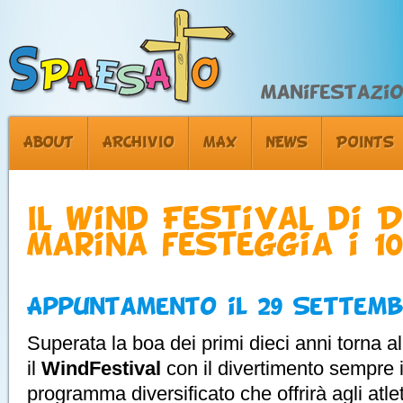
Manifestazion
ABOUT
ARCHIVIO
MAX
NEWS
POINTS
Il Wind Festival di 
Marina festeggia i 1
Appuntamento il 29 Settemb
Superata la boa dei primi dieci anni torna all
il
WindFestival
con il divertimento sempre 
programma diversificato che offrirà agli atlet