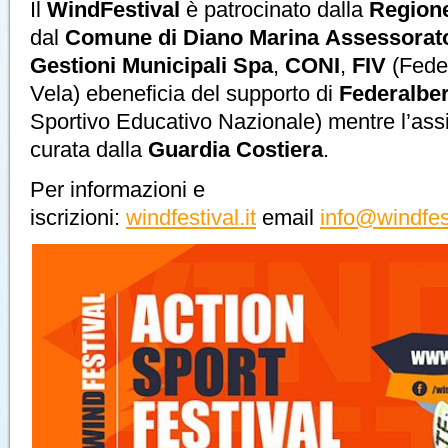
Il
WindFestival
è patrocinato dalla
Regione
dal
Comune di Diano Marina
Assessorato
Gestioni Municipali Spa
,
CONI
,
FIV
(Feder
Vela) ebeneficia del supporto di
Federalbe
Sportivo Educativo Nazionale) mentre l’ass
curata dalla
Guardia Costiera
.
Per informazioni e
iscrizioni:
windfestival.it
email
info@windfest