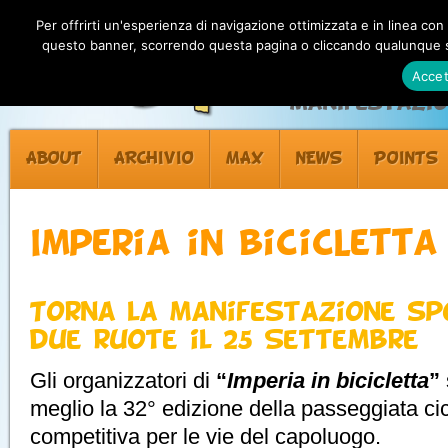
Per offrirti un'esperienza di navigazione ottimizzata e in linea con
questo banner, scorrendo questa pagina o cliccando qualunque su
Accet
Manifestazion
ABOUT
ARCHIVIO
MAX
NEWS
POINTS
Imperia in bicicletta
Torna la manifestazione sp
due ruote il 25 Settembre
Gli organizzatori di
“
Imperia in bicicletta
”
meglio la 32° edizione della passeggiata cic
competitiva per le vie del capoluogo.