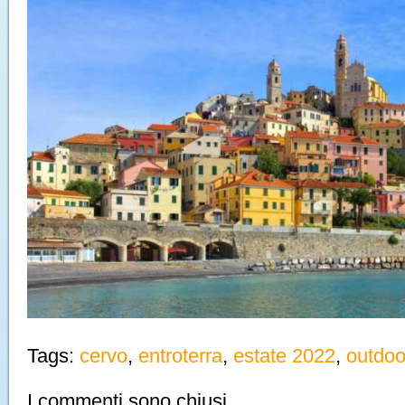
Tags:
cervo
,
entroterra
,
estate 2022
,
outdoo
I commenti sono chiusi.