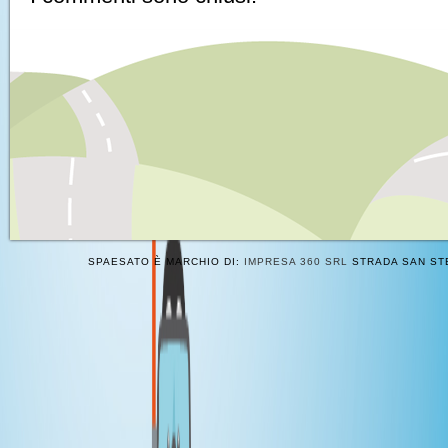
SPAESATO È MARCHIO DI:
IMPRESA 360 SRL
STRADA SAN STE