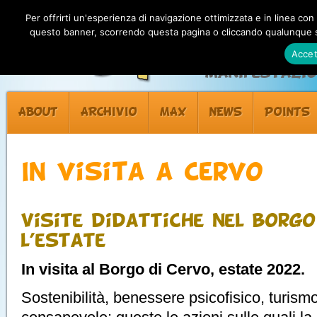
Per offrirti un'esperienza di navigazione ottimizzata e in linea con
questo banner, scorrendo questa pagina o cliccando qualunque su
Accet
Manifestazion
ABOUT
ARCHIVIO
MAX
NEWS
POINTS
In visita a Cervo
Visite didattiche nel borg
l’estate
In visita al Borgo di Cervo, estate 2022.
Sostenibilità, benessere psicofisico, turismo