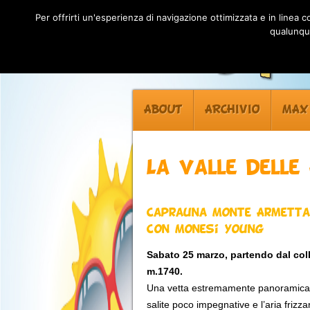
Per offrirti un'esperienza di navigazione ottimizzata e in linea
qualunque
ABOUT
ARCHIVIO
MAX
La valle delle
Caprauna Monte Armetta
con Monesi Young
Sabato 25 marzo, partendo dal col
m.1740.
Una vetta estremamente panoramica sul
salite poco impegnative e l’aria frizz