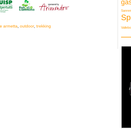
ga
Sanre
Sp
e armetta
,
outdoor
,
trekking
Valleb