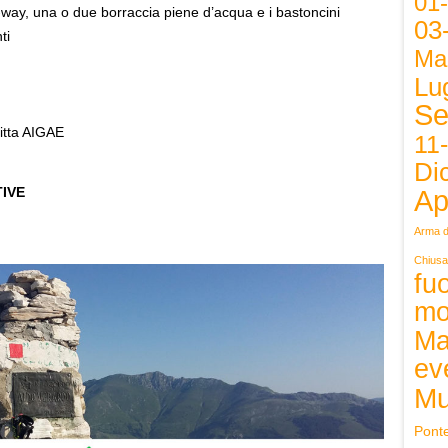
01
-way, una o due borraccia piene d’acqua e i bastoncini
03
ti
Ma
Lug
Se
ritta AIGAE
11
Di
Ap
IVE
Arma d
Chiusa
fuo
mo
Ma
ev
Mu
Pont