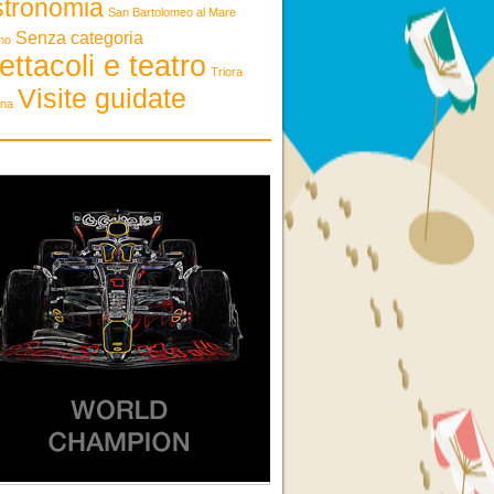
stronomia
San Bartolomeo al Mare
Senza categoria
mo
ettacoli e teatro
Triora
Visite guidate
ona