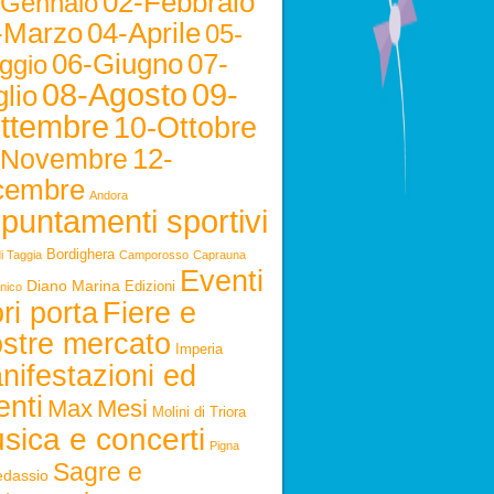
02-Febbraio
-Gennaio
-Marzo
04-Aprile
05-
06-Giugno
07-
ggio
08-Agosto
09-
lio
ttembre
10-Ottobre
12-
-Novembre
cembre
Andora
puntamenti sportivi
Bordighera
i Taggia
Camporosso
Caprauna
Eventi
Diano Marina
Edizioni
nico
ri porta
Fiere e
stre mercato
Imperia
nifestazioni ed
enti
Max
Mesi
Molini di Triora
sica e concerti
Pigna
Sagre e
edassio