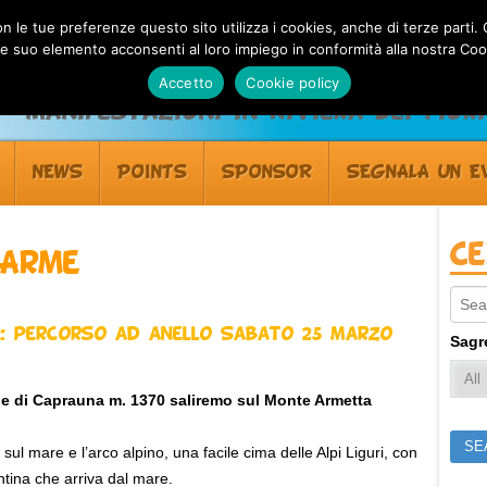
 con le tue preferenze questo sito utilizza i cookies, anche di terze pa
 suo elemento acconsenti al loro impiego in conformità alla nostra Coo
Accetto
Cookie policy
Manifestazioni in Riviera dei Fiori
NEWS
POINTS
SPONSOR
SEGNALA UN E
C
 Arme
Sear
: percorso ad anello Sabato 25 marzo
Sagr
le di Caprauna m. 1370 saliremo sul Monte Armetta
 mare e l’arco alpino, una facile cima delle Alpi Liguri, con
antina che arriva dal mare.