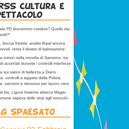
RSS cultura e
pettacolo
uale PD dovremmo credere? Quello dai
volti?”
 doccia fredda: analisi Arpal ancora
revoli, resta il divieto di balneazione
 a minori nella movida di Sanremo: tre
di accertati durante i controlli interforze
ta sui saloni di bellezza a Diano
a: controlli a tappeto della Polizia
e, sanzioni e denunce per lavoro nero
ia bis, Ligure Insieme attacca Mager:
omune sapeva dello stop agli svincoli»
ag Spaesato