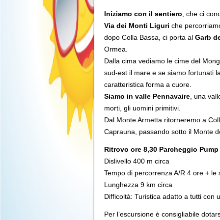
Iniziamo con il sentiero
, che ci con
Via dei Monti Liguri
che percorriamo
dopo Colla Bassa, ci porta al
Garb d
Ormea.
Dalla cima vediamo le cime del Mongio
sud-est il mare e se siamo fortunati 
caratteristica forma a cuore.
Siamo in valle Pennavaire
, una val
morti, gli uomini primitivi.
Dal Monte Armetta ritorneremo a Colla
Caprauna, passando sotto il Monte d
Ritrovo ore 8,30 Parcheggio Pump 
Dislivello 400 m circa
Tempo di percorrenza A/R 4 ore + le 
Lunghezza 9 km circa
Difficoltà: Turistica adatto a tutti co
Per l’escursione è consigliabile dota