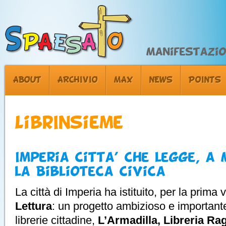
Manifestazion
ABOUT
ARCHIVIO
MAX
NEWS
POINTS
LibrInsieme
Imperia Citta’ che legge, a
la Biblioteca Civica
La città di Imperia ha istituito, per la prima v
Lettura
: un progetto ambizioso e importante
librerie cittadine,
L’Armadilla, Libreria Rag