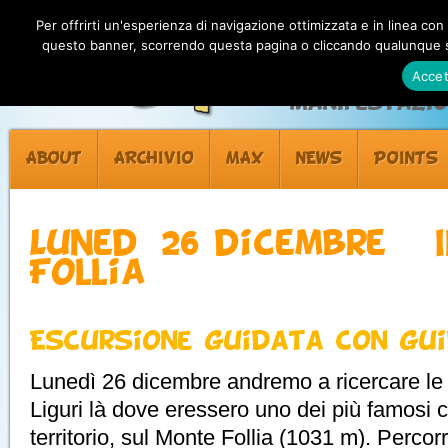
Per offrirti un'esperienza di navigazione ottimizzata e in linea con
questo banner, scorrendo questa pagina o cliccando qualunque su
Accet
Manifestazion
ABOUT
ARCHIVIO
MAX
NEWS
POINTS
Lunedì 26 dicembre – 
Follia
Escursione guidata con gui
Lunedì 26 dicembre andremo a ricercare le or
Liguri là dove eressero uno dei più famosi ca
territorio, sul Monte Follia (1031 m). Percor