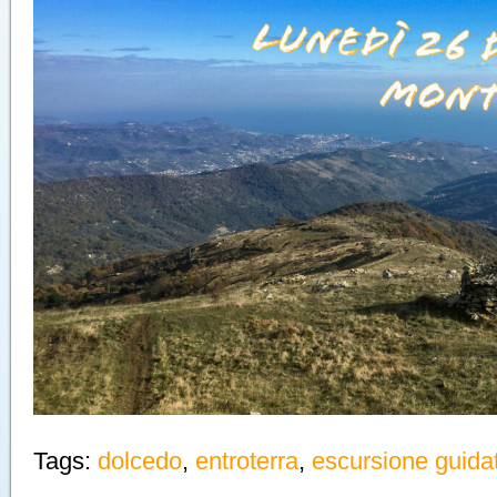
Tags:
dolcedo
,
entroterra
,
escursione guida