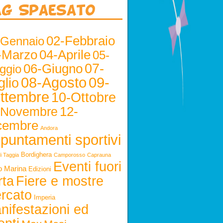
ag Spaesato
02-Febbraio
-Gennaio
-Marzo
04-Aprile
05-
06-Giugno
07-
ggio
08-Agosto
09-
glio
ttembre
10-Ottobre
12-
-Novembre
cembre
Andora
puntamenti sportivi
Bordighera
i Taggia
Camporosso
Caprauna
Eventi fuori
o Marina
Edizioni
rta
Fiere e mostre
rcato
Imperia
nifestazioni ed