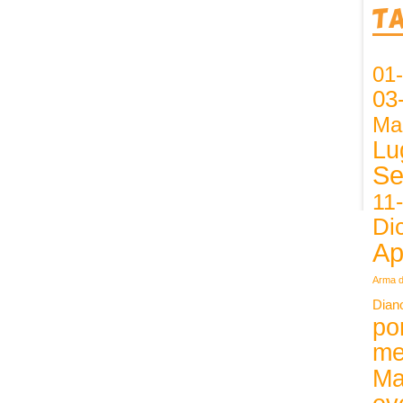
T
01
03
Ma
Lu
Se
11
Di
Ap
Arma d
Dian
po
me
Ma