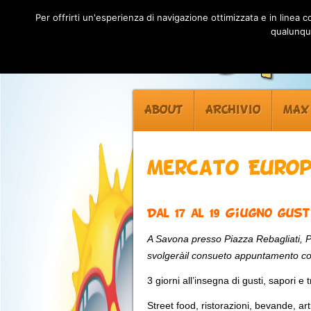
Per offrirti un'esperienza di navigazione ottimizzata e in linea
qualunque
ABOUT
ARCHIVIO
MAX
Mercato Euro
Dal 17 al 19 Giugno gus
A Savona presso Piazza Rebagliati, P
svolgeràil consueto appuntamento co
3 giorni all’insegna di gusti, sapori e
Street food, ristorazioni, bevande, art