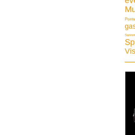
ev
Mu
Pont
ga
Sanre
Sp
Vis