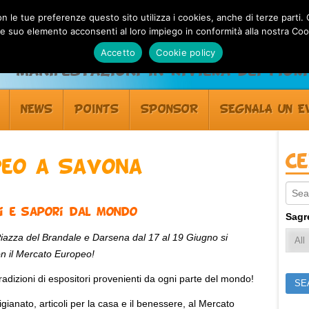
 con le tue preferenze questo sito utilizza i cookies, anche di terze pa
 suo elemento acconsenti al loro impiego in conformità alla nostra Coo
Accetto
Cookie policy
Manifestazioni in Riviera dei Fiori
NEWS
POINTS
SPONSOR
SEGNALA UN E
C
peo a Savona
Sear
ti e sapori dal mondo
Sagr
iazza del Brandale e Darsena dal 17 al 19 Giugno si
n il Mercato Europeo!
 tradizioni di espositori provenienti da ogni parte del mondo!
igianato, articoli per la casa e il benessere, al Mercato