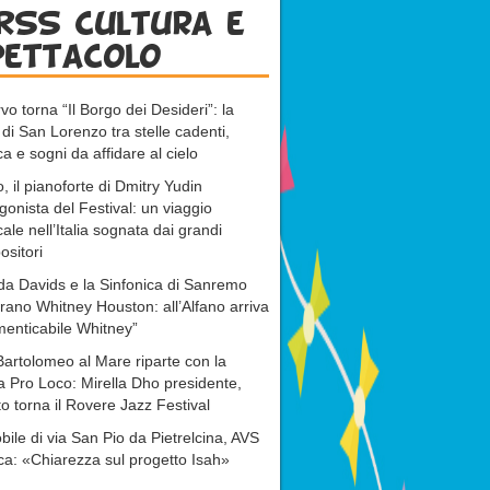
RSS cultura e
pettacolo
vo torna “Il Borgo dei Desideri”: la
 di San Lorenzo tra stelle cadenti,
a e sogni da affidare al cielo
, il pianoforte di Dmitry Yudin
gonista del Festival: un viaggio
ale nell’Italia sognata dai grandi
sitori
da Davids e la Sinfonica di Sanremo
rano Whitney Houston: all’Alfano arriva
menticabile Whitney”
artolomeo al Mare riparte con la
 Pro Loco: Mirella Dho presidente,
o torna il Rovere Jazz Festival
ile di via San Pio da Pietrelcina, AVS
ca: «Chiarezza sul progetto Isah»