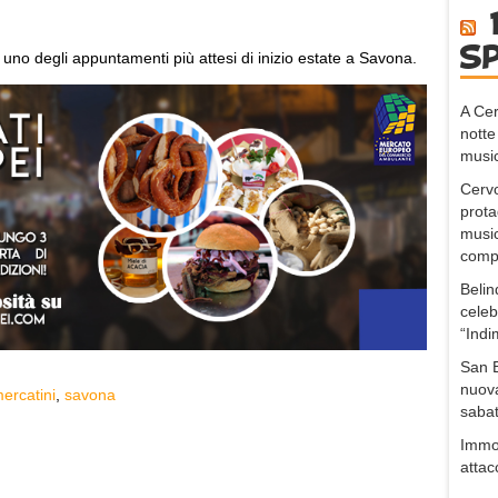
s
uno degli appuntamenti più attesi di inizio estate a Savona.
A Cer
notte
music
Cervo
prota
music
compo
Belin
celeb
“Indi
San B
nuova
ercatini
,
savona
sabat
Immob
attac