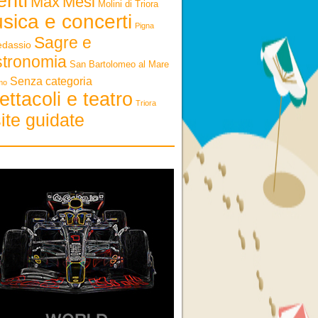
enti
Max
Mesi
Molini di Triora
sica e concerti
Pigna
Sagre e
edassio
stronomia
San Bartolomeo al Mare
Senza categoria
mo
ettacoli e teatro
Triora
ite guidate