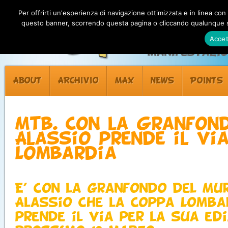
Per offrirti un'esperienza di navigazione ottimizzata e in linea con
questo banner, scorrendo questa pagina o cliccando qualunque su
Accet
Manifestazion
ABOUT
ARCHIVIO
MAX
NEWS
POINTS
Mtb. Con la Granfon
Alassio prende il vi
Lombardia
E’ con la granfondo del Mu
Alassio che la Coppa Lomba
prende il via per la sua edi