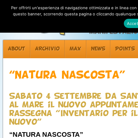
Per offrirti un'esperienza di navigazione ottimizzata e in linea con
questo banner, scorrendo questa pagina o cliccando qualunque su
Accet
Manifestazion
ABOUT
ARCHIVIO
MAX
NEWS
POINTS
“Natura nascosta”
Sabato 4 Settembre da San
al Mare il nuovo appuntame
rassegna “Inventario per i
nuovo”
“NATURA NASCOSTA”