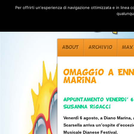
Per offrirti un'esperienza di navigazione ottimizzata e in linea
qualunque
ABOUT
ARCHIVIO
MAX
Omaggio a Enn
Marina
Appuntamento Venerdi’ 6 
Susanna Rigacci
Venerdì 6 agosto, a Diano Marina, al
Scarsella arriva un’ospite d’ecce
Musicale Dianese Festival.