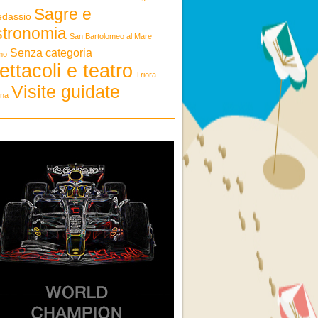
Sagre e
edassio
stronomia
San Bartolomeo al Mare
Senza categoria
mo
ettacoli e teatro
Triora
Visite guidate
ona