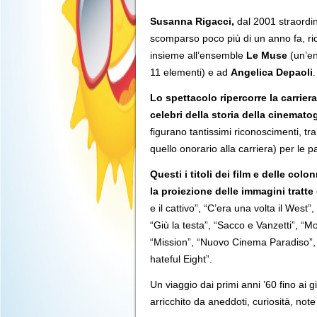
Susanna Rigacci,
dal 2001 straordi
scomparso poco più di un anno fa, r
insieme all’ensemble
Le Muse
(un’en
11 elementi) e ad
Angelica Depaoli
.
Lo spettacolo ripercorre la carrie
celebri della storia della cinemato
figurano tantissimi riconoscimenti, tr
quello onorario alla carriera) per le p
Questi i titoli dei film e delle co
la proiezione delle immagini tratte 
e il cattivo”, “C’era una volta il West”
“Giù la testa”, “Sacco e Vanzetti”, “M
“Mission”, “Nuovo Cinema Paradiso”, 
hateful Eight”.
Un viaggio dai primi anni ’60 fino ai g
arricchito da aneddoti, curiosità, note