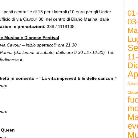
01
i posti centrali e di 15 per i laterali (10 euro per gli Under
fficio di via Cavour 30, nel centro di Diano Marina, dalle
03
azioni e prenotazioni:
338 / 1118108.
Ma
Lug
ate Musicale Dianese Festival
 via Cavour – inizio spettacoli: ore 21.30
Se
Marina (dal lunedì al sabato, dalle ore 9.30 alle 12.30).
Tel.
11
odianese.it.
Di
Ap
tti in concerto – “La vita imprevedibile delle canzoni”
Arma d
euro
Chiusa
fuo
mo
euro
Ma
ev
i Queen
Mu
euro