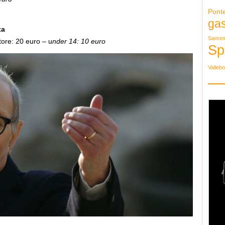
Pont
ga
ta
Sanre
tore: 20 euro – u
nder 14: 10 euro
Sp
Valleb