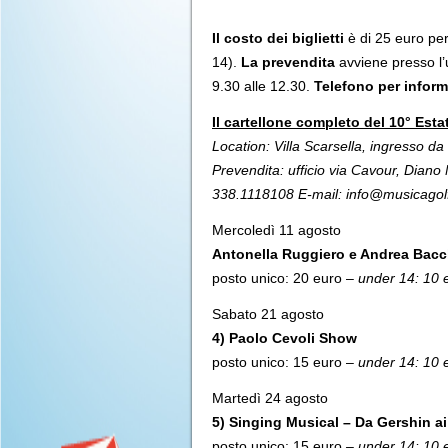
Il costo dei biglietti
è di 25 euro per 
14).
La prevendita
avviene presso l’u
9.30 alle 12.30.
Telefono per inform
Il cartellone completo del 10° Est
Location: Villa Scarsella, ingresso da
Prevendita: ufficio via Cavour, Diano 
338.1118108 E-mail: info@musicagolf
Mercoledì 11 agosto
Antonella Ruggiero e Andrea Bacche
posto unico: 20 euro –
under 14: 10 
Sabato 21 agosto
4) Paolo Cevoli Show
posto unico: 15 euro –
under 14: 10 
Martedì 24 agosto
5) Singing Musical – Da Gershin a
posto unico: 15 euro
– under 14: 10 