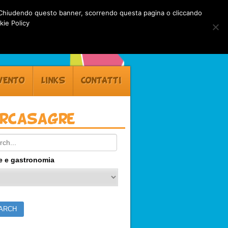
rti. Chiudendo questo banner, scorrendo questa pagina o cliccando
kie Policy
VENTO
LINKS
CONTATTI
ercasagre
ch:
e e gastronomia