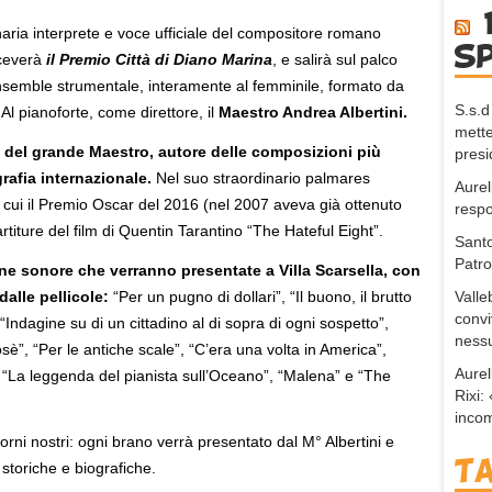
naria interprete e voce ufficiale del compositore romano
s
iceverà
il Premio Città di Diano Marina
, e salirà sul palco
semble strumentale, interamente al femminile, formato da
S.s.d
 Al pianoforte, come direttore, il
Maestro Andrea Albertini.
mette
ra del grande Maestro, autore delle composizioni più
presi
grafia internazionale.
Nel suo straordinario palmares
Aurel
a cui il Premio Oscar del 2016 (nel 2007 aveva già ottenuto
respo
artiture del film di Quentin Tarantino “The Hateful Eight”.
Santo
Patr
lonne sonore che verranno presentate a Villa Scarsella, con
Valle
dalle pellicole:
“Per un pugno di dollari”, “Il buono, il brutto
convi
, “Indagine su di un cittadino al di sopra di ogni sospetto”,
nessu
osè”, “Per le antiche scale”, “C’era una volta in America”,
Aurel
“La leggenda del pianista sull’Oceano”, “Malena” e “The
Rixi
incom
iorni nostri: ogni brano verrà presentato dal M° Albertini e
T
 storiche e biografiche.