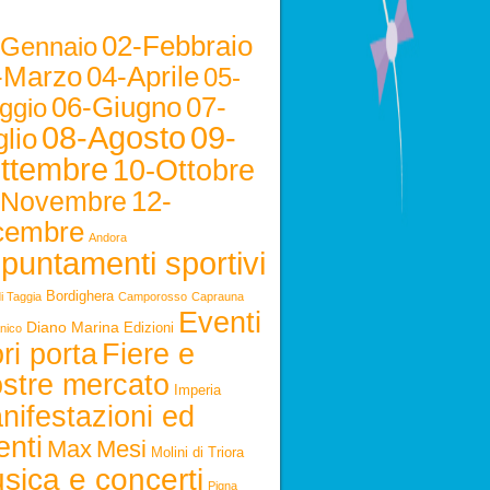
02-Febbraio
-Gennaio
-Marzo
04-Aprile
05-
06-Giugno
07-
ggio
08-Agosto
09-
lio
ttembre
10-Ottobre
12-
-Novembre
cembre
Andora
puntamenti sportivi
Bordighera
i Taggia
Camporosso
Caprauna
Eventi
Diano Marina
Edizioni
nico
ri porta
Fiere e
stre mercato
Imperia
nifestazioni ed
enti
Max
Mesi
Molini di Triora
sica e concerti
Pigna