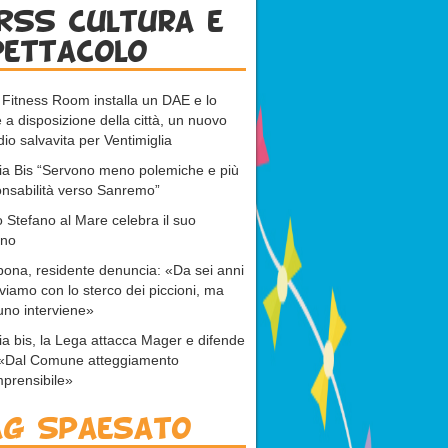
RSS cultura e
pettacolo
 Fitness Room installa un DAE e lo
 a disposizione della città, un nuovo
dio salvavita per Ventimiglia
ia Bis “Servono meno polemiche e più
nsabilità verso Sanremo”
 Stefano al Mare celebra il suo
ono
bona, residente denuncia: «Da sei anni
viamo con lo sterco dei piccioni, ma
no interviene»
ia bis, la Lega attacca Mager e difende
: «Dal Comune atteggiamento
prensibile»
ag Spaesato