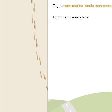
Tags:
diano marina
,
ennio morricone
I commenti sono chiusi.