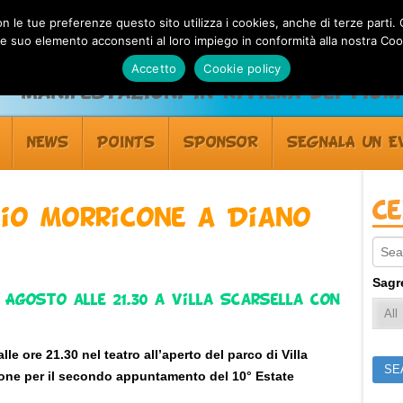
 con le tue preferenze questo sito utilizza i cookies, anche di terze pa
 suo elemento acconsenti al loro impiego in conformità alla nostra Coo
Accetto
Cookie policy
Manifestazioni in Riviera dei Fiori
NEWS
POINTS
SPONSOR
SEGNALA UN E
C
io Morricone a Diano
Sear
Sagr
Agosto alle 21.30 a Villa Scarsella con
le ore 21.30 nel teatro all’aperto del parco di Villa
zione per il secondo appuntamento del 10° Estate