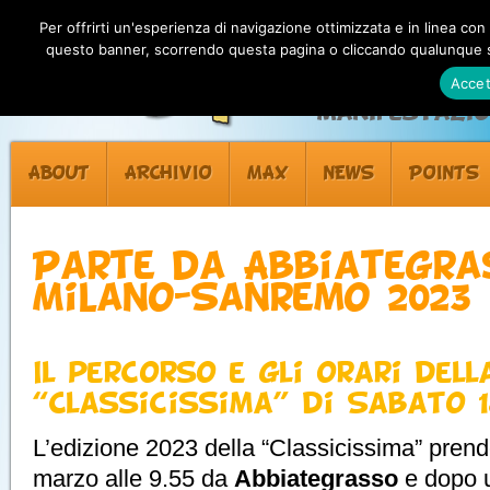
Per offrirti un'esperienza di navigazione ottimizzata e in linea con
questo banner, scorrendo questa pagina o cliccando qualunque su
Accet
Manifestazion
ABOUT
ARCHIVIO
MAX
NEWS
POINTS
Parte da Abbiategra
Milano-Sanremo 2023
Il percorso e gli orari dell
“Classicissima” di Sabato 
L’edizione 2023 della “Classicissima” prend
marzo alle 9.55 da
Abbiategrasso
e dopo u