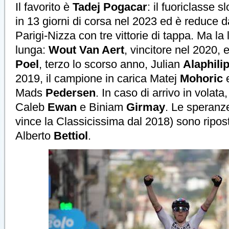
Il favorito è
Tadej Pogacar
: il fuoriclasse s
in 13 giorni di corsa nel 2023 ed è reduce d
Parigi-Nizza con tre vittorie di tappa. Ma la l
lunga:
Wout Van Aert
, vincitore nel 2020,
Poel
, terzo lo scorso anno, Julian
Alaphili
2019, il campione in carica Matej
Mohoric
Mads
Pedersen
. In caso di arrivo in volat
Caleb
Ewan
e Biniam
Girmay
. Le speranze
vince la Classicissima dal 2018) sono ripost
Alberto
Bettiol
.