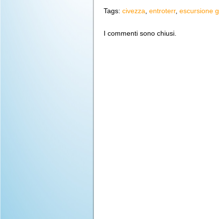
Tags:
civezza
,
entroterr
,
escursione g
I commenti sono chiusi.