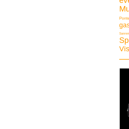
ev
Mu
Pont
ga
Sanre
Sp
Vis