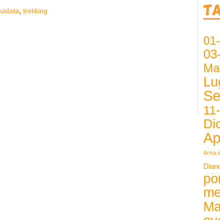
T
uidata
,
trekking
01
03
Ma
Lu
Se
11
Di
Ap
Arma d
Dian
po
me
Ma