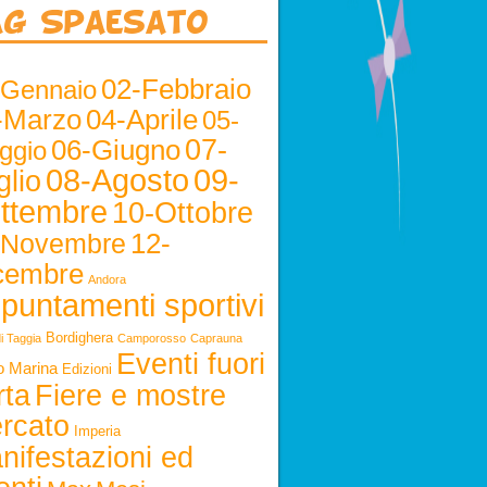
ag Spaesato
02-Febbraio
-Gennaio
-Marzo
04-Aprile
05-
06-Giugno
07-
ggio
08-Agosto
09-
glio
ttembre
10-Ottobre
12-
-Novembre
cembre
Andora
puntamenti sportivi
Bordighera
i Taggia
Camporosso
Caprauna
Eventi fuori
o Marina
Edizioni
rta
Fiere e mostre
rcato
Imperia
nifestazioni ed