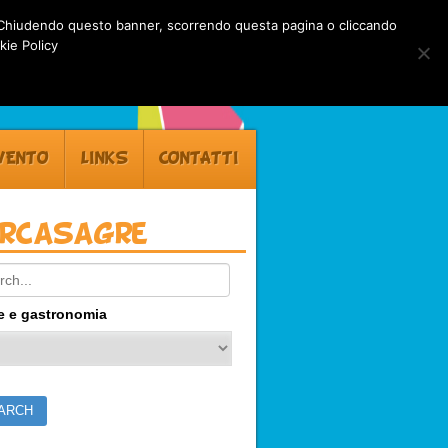
rti. Chiudendo questo banner, scorrendo questa pagina o cliccando
kie Policy
VENTO
LINKS
CONTATTI
ercasagre
ch:
e e gastronomia