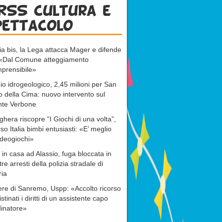
RSS cultura e
pettacolo
ia bis, la Lega attacca Mager e difende
: «Dal Comune atteggiamento
prensibile»
io idrogeologico, 2,45 milioni per San
o della Cima: nuovo intervento sul
nte Verbone
ghera riscopre “I Giochi di una volta”,
rso Italia bimbi entusiasti: «E’ meglio
ideogiochi»
 in casa ad Alassio, fuga bloccata in
tre arresti della polizia stradale di
ria
re di Sanremo, Uspp: «Accolto ricorso
istinati i diritti di un assistente capo
inatore»