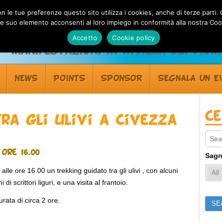
 con le tue preferenze questo sito utilizza i cookies, anche di terze pa
 suo elemento acconsenti al loro impiego in conformità alla nostra Coo
Accetto
Cookie policy
Manifestazioni in Riviera dei Fiori
NEWS
POINTS
SPONSOR
SEGNALA UN E
C
ra gli ulivi a Civezza
Sear
ore 16.00
Sagr
lle ore 16.00 un trekking guidato tra gli ulivi , con alcuni
di scrittori liguri, e una visita al frantoio.
urata di circa 2 ore.