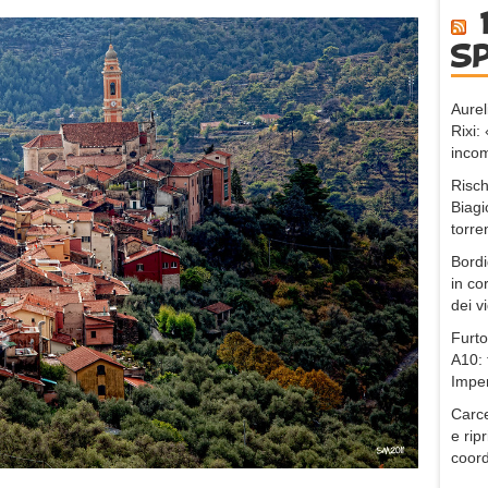
s
Aurel
Rixi
incom
Risch
Biagi
torre
Bordi
in co
dei v
Furto
A10: 
Impe
Carce
e ripr
coord