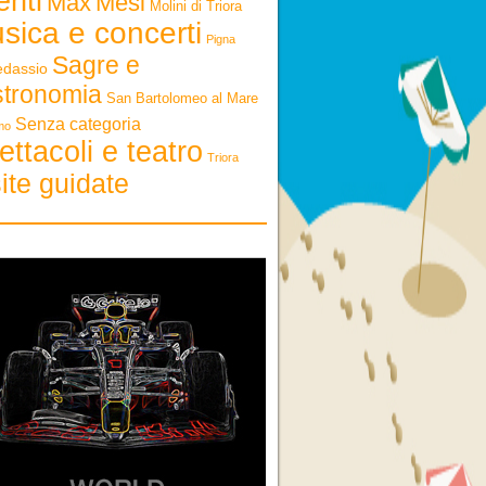
enti
Max
Mesi
Molini di Triora
sica e concerti
Pigna
Sagre e
edassio
stronomia
San Bartolomeo al Mare
Senza categoria
mo
ettacoli e teatro
Triora
ite guidate