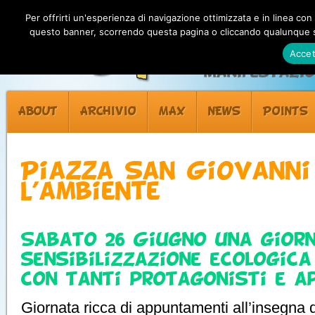
Per offrirti un'esperienza di navigazione ottimizzata e in linea con
questo banner, scorrendo questa pagina o cliccando qualunque su
Accet
Manifestazion
ABOUT
ARCHIVIO
MAX
NEWS
POINTS
Piazza San Giovanni
l’ambiente
Sabato 26 Giugno una gior
sensibilizzazione ecologica
con tanti protagonisti e a
Giornata ricca di appuntamenti all’insegna d