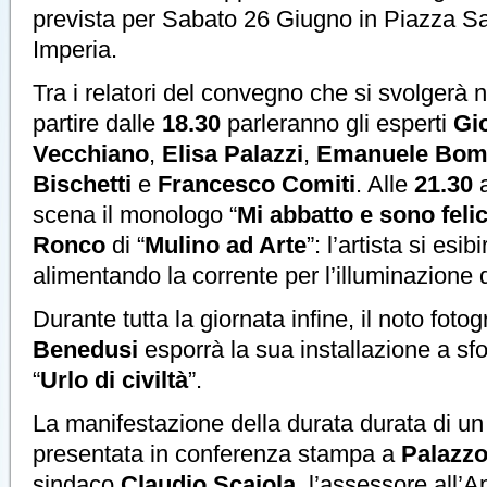
prevista per Sabato 26 Giugno in Piazza S
Imperia.
Tra i relatori del convegno che si svolgerà 
partire dalle
18.30
parleranno gli esperti
Gi
Vecchiano
,
Elisa Palazzi
,
Emanuele Bom
Bischetti
e
Francesco Comiti
. Alle
21.30
a
scena il monologo “
Mi abbatto e sono feli
Ronco
di “
Mulino ad Arte
”: l’artista si esi
alimentando la corrente per l’illuminazione 
Durante tutta la giornata infine, il noto foto
Benedusi
esporrà la sua installazione a sfo
“
Urlo di civiltà
”.
La manifestazione della durata durata di un
presentata in conferenza stampa a
Palazzo
sindaco
Claudio Scajola
, l’assessore all’